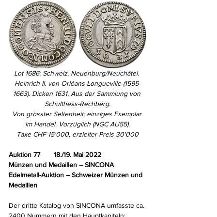
Lot 1686: Schweiz. Neuenburg/Neuchâtel. 
Heinrich II. von Orléans-Longueville (1595-
1663). Dicken 1631. Aus der Sammlung von 
Schulthess-Rechberg.
Von grösster Seltenheit; einziges Exemplar 
im Handel. Vorzüglich (NGC AU55).
Taxe CHF 15'000, erzielter Preis 30'000
Auktion 77       18./19. Mai 2022
Münzen und Medaillen – SINCONA 
Edelmetall-Auktion – Schweizer Münzen und 
Medaillen
Der dritte Katalog von SINCONA umfasste ca. 
2400 Nummern mit den Hauptkapiteln: 