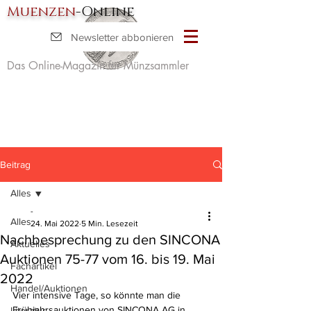
Muenzen
-Online
Newsletter abbonieren
Das Online-Magazin für Münzsammler
Beitrag
Alles
-
Alles
24. Mai 2022
5 Min. Lesezeit
Nachbesprechung zu den SINCONA
Aktuelles
Auktionen 75-77 vom 16. bis 19. Mai
Fachartikel
2022
Handel/Auktionen
Vier intensive Tage, so könnte man die 
Frühjahrsauktionen von SINCONA AG in 
Literatur