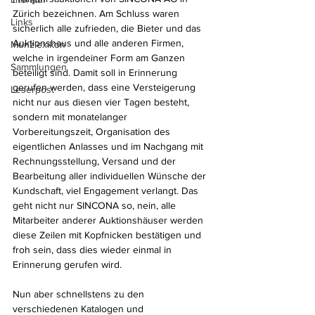
Zürich bezeichnen. Am Schluss waren 
Links
sicherlich alle zufrieden, die Bieter und das 
Auktionshaus und alle anderen Firmen, 
Münzlexikon
welche in irgendeiner Form am Ganzen 
Sammlungen
beteiligt sind. Damit soll in Erinnerung 
gerufen werden, dass eine Versteigerung 
Leserpost
nicht nur aus diesen vier Tagen besteht, 
sondern mit monatelanger 
Vorbereitungszeit, Organisation des 
eigentlichen Anlasses und im Nachgang mit 
Rechnungsstellung, Versand und der 
Bearbeitung aller individuellen Wünsche der 
Kundschaft, viel Engagement verlangt. Das 
geht nicht nur SINCONA so, nein, alle 
Mitarbeiter anderer Auktionshäuser werden 
diese Zeilen mit Kopfnicken bestätigen und 
froh sein, dass dies wieder einmal in 
Erinnerung gerufen wird. 
Nun aber schnellstens zu den 
verschiedenen Katalogen und 