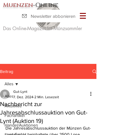
Muenzen
-Online
Newsletter abbonieren
Das Online-Magazin für Münzsammler
Beitrag
Alles
Gut-Lynt
Alles
7. Dez. 2024
2 Min. Lesezeit
Nachbericht zur
Aktuelles
Jahresabschlussauktion von Gut-
Fachartikel
Lynt (Auktion 19)
Handel/Auktionen
Die Jahresabschlussauktion der Münzen Gut-
Lynt GmbH beinhaltete über 2500 Lose 
Literatur