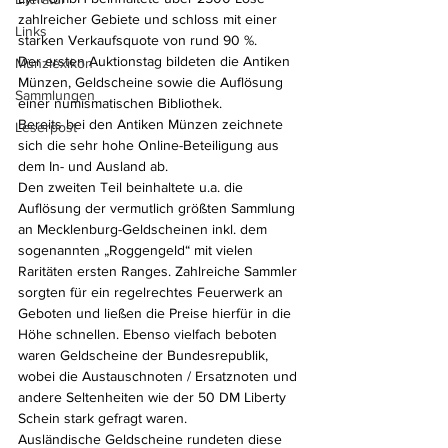
zahlreicher Gebiete und schloss mit einer 
Links
starken Verkaufsquote von rund 90 %.
Der ersten Auktionstag bildeten die Antiken 
Münzlexikon
Münzen, Geldscheine sowie die Auflösung 
Sammlungen
einer numismatischen Bibliothek.
Bereits bei den Antiken Münzen zeichnete 
Leserpost
sich die sehr hohe Online-Beteiligung aus 
dem In- und Ausland ab.
Den zweiten Teil beinhaltete u.a. die 
Auflösung der vermutlich größten Sammlung 
an Mecklenburg-Geldscheinen inkl. dem 
sogenannten „Roggengeld“ mit vielen 
Raritäten ersten Ranges. Zahlreiche Sammler 
sorgten für ein regelrechtes Feuerwerk an 
Geboten und ließen die Preise hierfür in die 
Höhe schnellen. Ebenso vielfach beboten 
waren Geldscheine der Bundesrepublik, 
wobei die Austauschnoten / Ersatznoten und 
andere Seltenheiten wie der 50 DM Liberty 
Schein stark gefragt waren.
Ausländische Geldscheine rundeten diese 