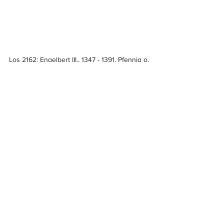
Los 2162: Engelbert III., 1347 - 1391.
 Pfennig o. 
J. Unna 1.00 g. Zuschlag: 500 Euro.
Los 2448: Allgemeine Ausgaben.
Eisengussmedaille 1916 89.13 g. 
Auf die hohen Kriegsverluste in Russland. 
Zuschlag: 1.150 Euro