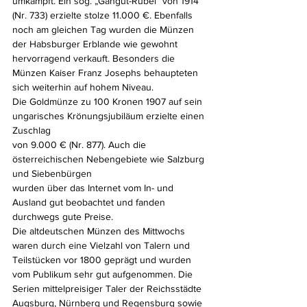
umkämpft. Ein sog. „Gangut-Rubel“ von 1914 
(Nr. 733) erzielte stolze 11.000 €. Ebenfalls 
noch am gleichen Tag wurden die Münzen 
der Habsburger Erblande wie gewohnt 
hervorragend verkauft. Besonders die 
Münzen Kaiser Franz Josephs behaupteten 
sich weiterhin auf hohem Niveau. 
Die Goldmünze zu 100 Kronen 1907 auf sein 
ungarisches Krönungsjubiläum erzielte einen 
Zuschlag 
von 9.000 € (Nr. 877). Auch die 
österreichischen Nebengebiete wie Salzburg 
und Siebenbürgen 
wurden über das Internet vom In- und 
Ausland gut beobachtet und fanden 
durchwegs gute Preise.
Die altdeutschen Münzen des Mittwochs 
waren durch eine Vielzahl von Talern und 
Teilstücken vor 1800 geprägt und wurden 
vom Publikum sehr gut aufgenommen. Die 
Serien mittelpreisiger Taler der Reichsstädte 
Augsburg, Nürnberg und Regensburg sowie 