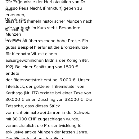
Die Ergebnisse der Herbstauktion von Dr. 
Busso Peus Nachf. (Frankfurt) geben zu 
Links
erkennen, 
Münzlexikon
dass das Sammeln historischer Münzen nach 
wie vor hoch im Kurs steht. Besondere 
Sammlungen
Münzen 
Leserpost
erzielen oft überraschend hohe Preise. Ein 
gutes Beispiel hierfür ist die Bronzemünze 
für Kleopatra VII. mit einem 
außergewöhnlichen Bildnis der Königin (Nr. 
192). Bei einer Schätzung von 1.500 € 
endete 
der Bieterwettstreit erst bei 6.000 €. Unser 
Titelstück, der goldene Trihemistater von 
Karthago (Nr. 177) erzielte bei einer Taxe von 
30.000 € einen Zuschlag von 38.000 €. Die 
Tatsache, dass dieses Stück 
vor nicht einmal zwei Jahren in der Schweiz 
mit 30.000 CHF zugeschlagen wurde, 
veranschaulicht die Preisentwicklung für 
exklusive antike Münzen der letzten Jahre. 
Das Bietgefecht um den Binio 