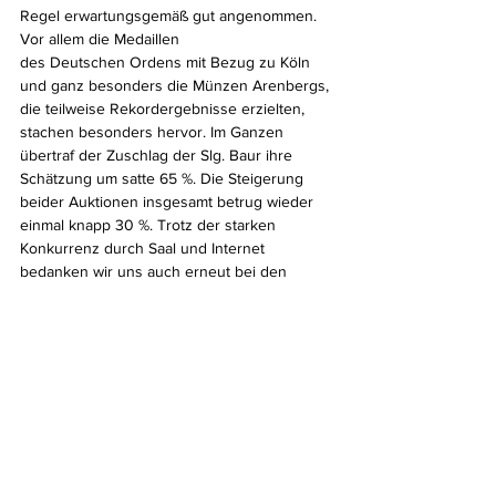
Regel erwartungsgemäß gut angenommen. 
Vor allem die Medaillen 
des Deutschen Ordens mit Bezug zu Köln 
und ganz besonders die Münzen Arenbergs, 
die teilweise Rekordergebnisse erzielten, 
stachen besonders hervor. Im Ganzen 
übertraf der Zuschlag der Slg. Baur ihre 
Schätzung um satte 65 %. Die Steigerung 
beider Auktionen insgesamt betrug wieder 
einmal knapp 30 %. Trotz der starken 
Konkurrenz durch Saal und Internet 
bedanken wir uns auch erneut bei den 
zahlreichen Bietern, die uns im Vorfeld mit 
ihren Vorgeboten ihr Vertrauen geschenkt 
haben und sich zahlreich über Zuschläge 
unterhalb der Gebote freuen konnten.