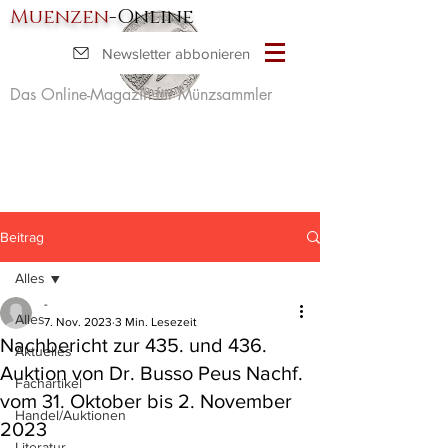
Muenzen
-Online
Newsletter abbonieren
Das Online-Magazin für Münzsammler
Beitrag
Alles
-
Alles
7. Nov. 2023
3 Min. Lesezeit
Nachbericht zur 435. und 436.
Aktuelles
Auktion von Dr. Busso Peus Nachf.
Fachartikel
vom 31. Oktober bis 2. November
Handel/Auktionen
2023
Literatur