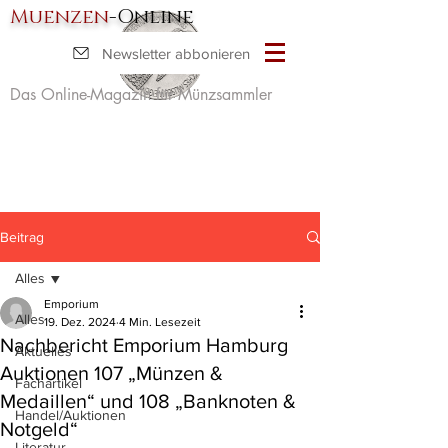
Muenzen
-Online
Newsletter abbonieren
Das Online-Magazin für Münzsammler
Beitrag
Alles
Emporium
Alles
19. Dez. 2024
4 Min. Lesezeit
Nachbericht Emporium Hamburg
Aktuelles
Auktionen 107 „Münzen &
Fachartikel
Medaillen“ und 108 „Banknoten &
Handel/Auktionen
Notgeld“
Literatur