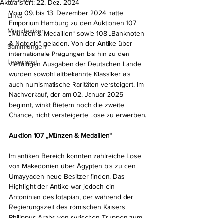
Aktualisiert:
22. Dez. 2024
Vom 09. bis 13. Dezember 2024 hatte 
Links
Emporium Hamburg zu den Auktionen 107 
Münzlexikon
„Münzen & Medaillen“ sowie 108 „Banknoten 
& Notgeld“ geladen. Von der Antike über 
Sammlungen
internationale Prägungen bis hin zu den 
Leserpost
vielfältigen Ausgaben der Deutschen Lande 
wurden sowohl altbekannte Klassiker als 
auch numismatische Raritäten versteigert. Im 
Nachverkauf, der am 02. Januar 2025 
beginnt, winkt Bietern noch die zweite 
Chance, nicht versteigerte Lose zu erwerben.
Auktion 107 „Münzen & Medaillen“
Im antiken Bereich konnten zahlreiche Lose 
von Makedonien über Ägypten bis zu den 
Umayyaden neue Besitzer finden. Das 
Highlight der Antike war jedoch ein 
Antoninian des Iotapian, der während der 
Regierungszeit des römischen Kaisers 
Philippus Arabs von syrischen Truppen zum 