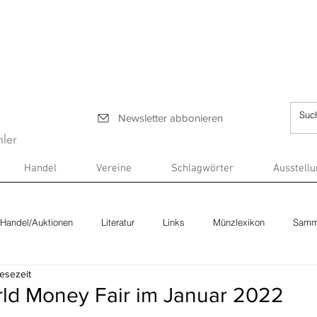
Newsletter abbonieren
ler
Handel
Vereine
Schlagwörter
Ausstell
Handel/Auktionen
Literatur
Links
Münzlexikon
Samm
Lesezeit
ld Money Fair im Januar 2022