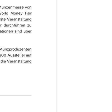
e Münzenmesse von 
orld Money Fair 
ßte Veranstaltung 
r durchführen zu 
können. Die Anmeldeunterlagen dazu werden in Kürze bereitgestellt. Nähere Informationen sind über 
, Münzproduzenten 
300 Aussteller auf 
die Veranstaltung 