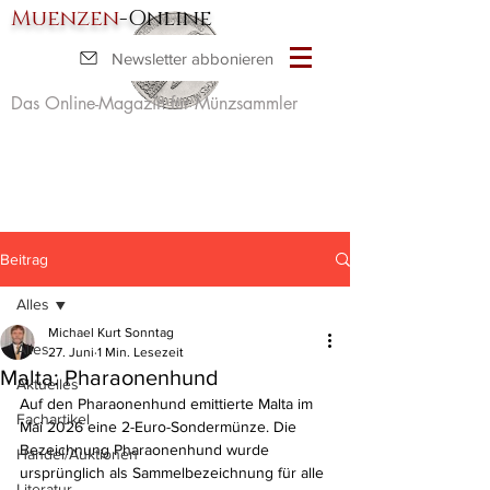
Muenzen
-Online
Newsletter abbonieren
Das Online-Magazin für Münzsammler
Beitrag
Alles
Michael Kurt Sonntag
Alles
27. Juni
1 Min. Lesezeit
Malta: Pharaonenhund
Aktuelles
Auf den Pharaonenhund emittierte Malta im 
Fachartikel
Mai 2026 eine 2-Euro-Sondermünze. Die 
Bezeichnung Pharaonenhund wurde 
Handel/Auktionen
ursprünglich als Sammelbezeichnung für alle 
Literatur