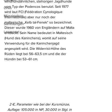
windhundähnlichen, stehorigen Jagdhunde 
vom Typ der Podencos benutzt. Seit 1977 
Links
wird laut FCI (Fédération Cynologique 
Münzlexikon
Internationale) aber nur noch der 
maltesische „Kelb tal-Fenek“ so bezeichnet. 
Sammlungen
Dieser wurde 1960 von Engländern auf Malta 
Leserpost
entdeckt. Sein Name bedeutet in Maltesisch 
(Hund des Kaninchens), womit auf seine 
Verwendung für die Kaninchenjagd 
angespielt wird. Die Widerrist-Höhe des 
Rüden liegt bei 56–63,5 cm und die der 
Hündin bei 53–61 cm.
2 €, Parameter wie bei der Kursmünze, 
Auflage: 105.000 in NP, 30.000 in Stgl. in 