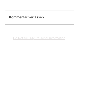
Kommentar verfassen...
Do Not Sell My Personal Information
Impressum
Kontakt
Datenschutz
Newsletter abmelden
www.muenzen-online.com
| Regenstauf
© 2025 Battenberg Bayerland Verlag GmbH