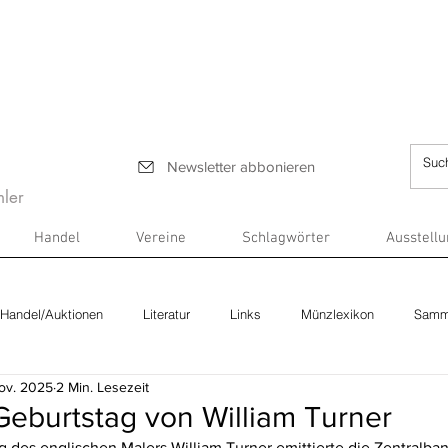
Newsletter abbonieren
ler
Handel
Vereine
Schlagwörter
Ausstell
Handel/Auktionen
Literatur
Links
Münzlexikon
Samm
Nov. 2025
2 Min. Lesezeit
Geburtstag von William Turner
 des englischen Malers William Turner emittierte die Zentralban