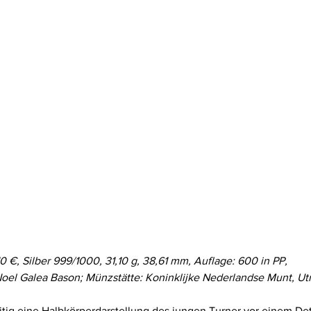
10 €, Silber 999/1000, 31,10 g, 38,61 mm, Auflage: 600 in PP,
Noel Galea Bason; Münzstätte: Koninklijke Nederlandse Munt, Utr
tig eine Halbkörperdarstellung des jungen Turner vor einem Deta