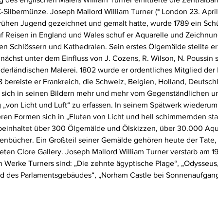
Silbermünze. Joseph Mallord William Turner (* London 23. April 1
frühen Jugend gezeichnet und gemalt hatte, wurde 1789 ein Schü
 Reisen in England und Wales schuf er Aquarelle und Zeichnu
en Schlössern und Kathedralen. Sein erstes Ölgemälde stellte er 
unächst unter dem Einfluss von J. Cozens, R. Wilson, N. Poussin 
derländischen Malerei. 1802 wurde er ordentliches Mitglied der
bereiste er Frankreich, die Schweiz, Belgien, Holland, Deutschl
er sich in seinen Bildern mehr und mehr vom Gegenständlichen u
g „von Licht und Luft“ zu erfassen. In seinem Spätwerk wiederu
eren Formen sich in „Fluten von Licht und hell schimmernden st
 beinhaltet über 300 Ölgemälde und Ölskizzen, über 30.000 Aqua
nbücher. Ein Großteil seiner Gemälde gehören heute der Tate,
teten Clore Gallery. Joseph Mallord William Turner verstarb am 1
n Werke Turners sind: „Die zehnte ägyptische Plage“, „Odysseus
d des Parlamentsgebäudes“, „Norham Castle bei Sonnenaufgang