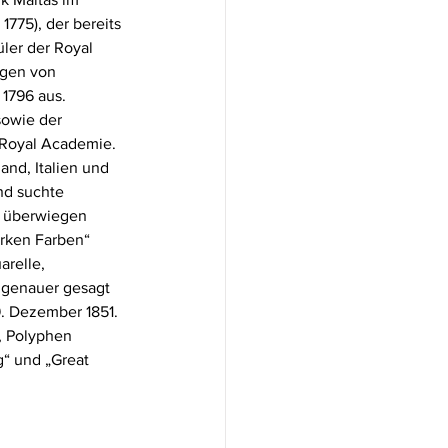
775), der bereits 
ler der Royal 
ngen von 
1796 aus. 
sowie der 
 Royal Academie. 
and, Italien und 
nd suchte 
m überwiegen 
arken Farben“ 
relle, 
 genauer gesagt 
9. Dezember 1851. 
, Polyphen 
“ und „Great 