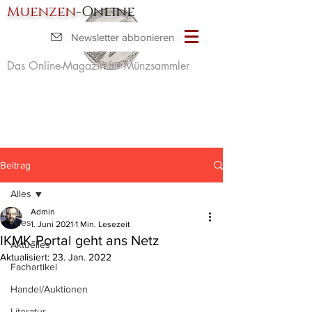
Muenzen
-Online
Newsletter abbonieren
Das Online-Magazin für Münzsammler
Beitrag
Alles
Admin
Alles
1. Juni 2021
1 Min. Lesezeit
IKMK-Portal geht ans Netz
Aktuelles
Aktualisiert:
23. Jan. 2022
Fachartikel
Handel/Auktionen
Literatur