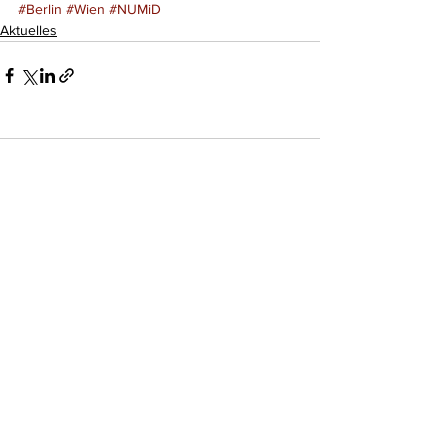
#Berlin
#Wien
#NUMiD
Aktuelles
Kommentare
Kommentar verfassen...
Do Not Sell My Personal Information
Impressum
Kontakt
Datenschutz