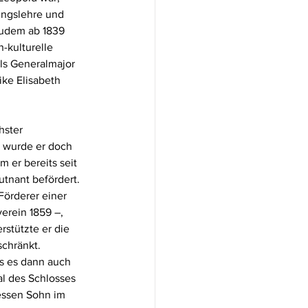
ungslehre und 
zudem ab 1839 
-kulturelle 
ls Generalmajor 
ike Elisabeth 
hster 
 wurde er doch 
 er bereits seit 
tnant befördert. 
Förderer einer 
erein 1859 –, 
stützte er die 
chränkt. 
ss es dann auch 
l des Schlosses 
essen Sohn im 