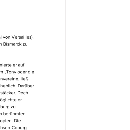
 von Versailles). 
n Bismarck zu 
ierte er auf 
rn „Tony oder die 
nvereine, ließ 
eblich. Darüber 
rstäcker. Doch 
öglichte er 
burg zu 
em berühmten 
opien. Die 
achsen-Coburg 