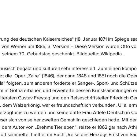
ung des deutschen Kaiserreiches“ (18. Januar 1871 im Spiegelsaal
von Werner um 1885, 3. Version – Diese Version wurde Otto vo
seinem 70. Geburtstag geschenkt. Bildquelle: Wikipedia.
 musisch begabt und kulturell sehr interessiert. Zum einen kompon
t die  Oper „Zaire“ (1846), der dann 1848 und 1851 noch die Ope
a“ folgten, zum anderen förderte er Sänger-, Sport- und Schütze
m in Gotha erbauen und erweiterte dessen Kunstsammlungen erh
Literaten Gustav Freytag und den Reiseschriftsteller Friedrich Ge
 dem Walzerkönig, war er freundschaftlich verbunden. U. a. erm
Herzogtums zu werden und seine dritte Frau Adele Deutsch in Co
ser sich von seiner zweiten Gemahlin geschieden hatte. Mit d
dem Autor von „Brehms Tierleben“, reiste er 1862 gar nach Äthi
. dort sammelte, hielt er im Buch „Reise des Herzogs Ernst von S