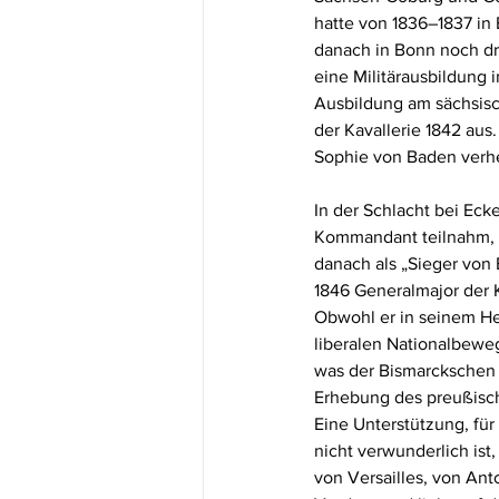
hatte von 1836–1837 in 
danach in Bonn noch dre
eine Militärausbildung 
Ausbildung am sächsisch
der Kavallerie 1842 aus
Sophie von Baden verhei
In der Schlacht bei Eck
Kommandant teilnahm, h
danach als „Sieger von 
1846 Generalmajor der 
Obwohl er in seinem Her
liberalen Nationalbewe
was der Bismarckschen a
Erhebung des preußisch
Eine Unterstützung, für
nicht verwunderlich ist
von Versailles, von Ant