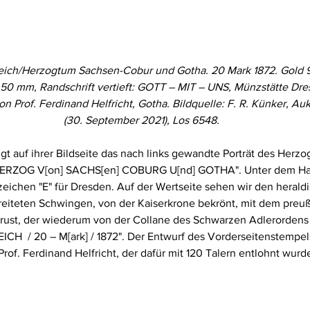
eich/Herzogtum Sachsen-Cobur und Gotha. 20 Mark 1872. Gold 9
,50 mm, Randschrift vertieft: GOTT – MIT – UNS, Münzstätte Dre
n Prof. Ferdinand Helfricht, Gotha. Bildquelle: F. R. Künker, Au
(30. September 2021), Los 6548.
 auf ihrer Bildseite das nach links gewandte Porträt des Herzo
HERZOG V[on] SACHS[en] COBURG U[nd] GOTHA". Unter dem Hal
eichen "E" für Dresden. Auf der Wertseite sehen wir den herald
reiteten Schwingen, von der Kaiserkrone bekrönt, mit dem preu
rust, der wiederum von der Collane des Schwarzen Adlerordens
CH  / 20 – M[ark] / 1872". Der Entwurf des Vorderseitenstempe
rof. Ferdinand Helfricht, der dafür mit 120 Talern entlohnt wurd