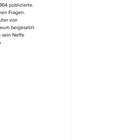
64 publizierte. 
hen Fragen. 
lter von 
eum beigesetzt. 
 sein Neffe 
 