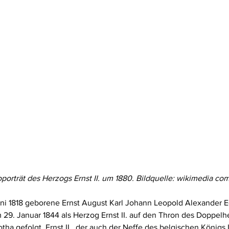
oporträt des Herzogs Ernst II. um 1880. Bildquelle: wikimedia c
uni 1818 geborene Ernst August Karl Johann Leopold Alexander E
m 29. Januar 1844 als Herzog Ernst II. auf den Thron des Doppel
a gefolgt. Ernst II., der auch der Neffe des belgischen Königs 