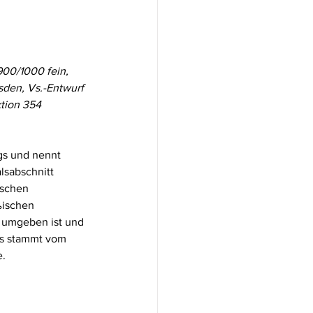
00/1000 fein, 
sden, Vs.-Entwurf 
ktion 354 
gs und nennt 
sabschnitt 
ischen 
ßischen 
 umgeben ist und 
ls stammt vom 
e.