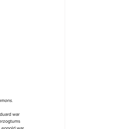
ommons.
duard war 
herzogtums 
Leopold war, 