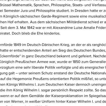
Brüssel Mathematik, Sprachen, Philosophie, Staats- und Verfass
i Semester Jura und Philosophie studiert. In Dresden hatte er 
im Königlich-sächsischen Garde-Regiment sowie eine musikalisch
en Hof erhalten. Aus dem sächsischen Militärdienst schied er a
. Seit dem 3. Mai 1842 war er mit Alexandrine Luise Amalie Frider
ratet. Doch blieb die Ehe kinderlos.
ernförde 1849 im Deutsch-Dänischen Krieg, an der er als ranghöc
atte er entscheidenden Anteil am Sieg des Deutschen Bundes,
Eckernförde“ in ganz Deutschland bekannt und gefeiert. Nachdem
Königlich Preußischen Armee war, wurde er 1850 zum Generalleu
zogtum eine sehr liberale Politik verfolgte und als energischer 
gung galt – unter seinem Schutz enstand der Deutsche Nationalv
uf die Hegemonie Preußens orientierten Politik mißfiel, so unter
en Königs Wilhelms I. zum Deutschen Kaiser dennoch uneinges
 die ihm König Wilhelm I. sogar persönlich Respekt zollte. So da
, wenn er auf dem Gemälde der Kaiserproklamation im Spiegelsaa
on von Werner, in weißer Uniform hinter Kaiser Wilhelm I. und d