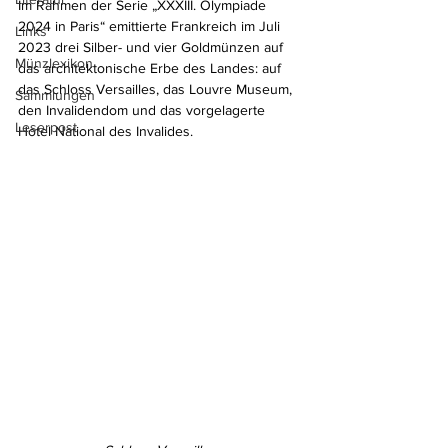
Im Rahmen der Serie „XXXIII. Olympiade 
2024 in Paris“ emittierte Frankreich im Juli 
Links
2023 drei Silber- und vier Goldmünzen auf 
Münzlexikon
das architektonische Erbe des Landes: auf 
das Schloss Versailles, das Louvre Museum, 
Sammlungen
den Invalidendom und das vorgelagerte 
Leserpost
Hotel National des Invalides.