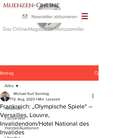
Muenzen
-Online
Newsletter abbonieren
Das Online-Magazin für Münzsammler
Beitrag
Alles
Michael Kurt Sonntag
Alles
2. Aug. 2023
1 Min. Lesezeit
Frankreich: „Olympische Spiele“ –
Aktuelles
Versailles, Louvre,
Fachartikel
Invalidendom/Hotel National des
Handel/Auktionen
Invalides
Literatur