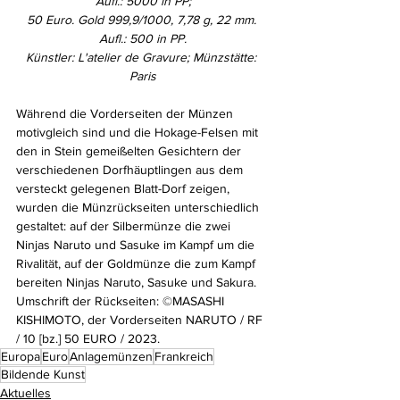
Aufl.: 5000 in PP;
50 Euro. Gold 999,9/1000, 7,78 g, 22 mm. 
Aufl.: 500 in PP.
Künstler: L'atelier de Gravure; Münzstätte: 
Paris
Während die Vorderseiten der Münzen 
motivgleich sind und die Hokage-Felsen mit 
den in Stein gemeißelten Gesichtern der 
verschiedenen Dorfhäuptlingen aus dem 
versteckt gelegenen Blatt-Dorf zeigen, 
wurden die Münzrückseiten unterschiedlich 
gestaltet: auf der Silbermünze die zwei 
Ninjas Naruto und Sasuke im Kampf um die 
Rivalität, auf der Goldmünze die zum Kampf 
bereiten Ninjas Naruto, Sasuke und Sakura. 
Umschrift der Rückseiten: ©MASASHI 
KISHIMOTO, der Vorderseiten NARUTO / RF 
/ 10 [bz.] 50 EURO / 2023. 
Europa
Euro
Anlagemünzen
Frankreich
Bildende Kunst
Aktuelles