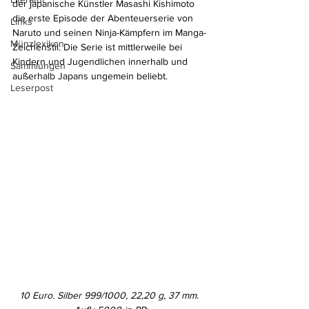
der japanische Künstler Masashi Kishimoto 
die erste Episode der Abenteuerserie von 
Links
Naruto und seinen Ninja-Kämpfern im Manga-
Münzlexikon
Zeichenstil. Die Serie ist mittlerweile bei 
Kindern und Jugendlichen innerhalb und 
Sammlungen
außerhalb Japans ungemein beliebt.
Leserpost
10 Euro. Silber 999/1000, 22,20 g, 37 mm. 