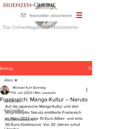
Muenzen
-Online
Newsletter abbonieren
Das Online-Magazin für Münzsammler
Beitrag
Alles
Michael Kurt Sonntag
Alles
13. Juli 2023
1 Min. Lesezeit
Frankreich: Manga-Kultur – Naruto
Aktuelles
Auf die japanische Manga-Kultur und den 
Fachartikel
Ninja-Kämpfer Naruto emittierte Frankreich 
im März 2023 eine 10-Euro-Silber- und eine 
Handel/Auktionen
50-Euro-Goldmünze. Vor 20 Jahren schuf 
Literatur