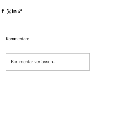
Kommentare
Kommentar verfassen...
Do Not Sell My Personal Information
Impressum
Kontakt
Datenschutz
Newsletter abmelden