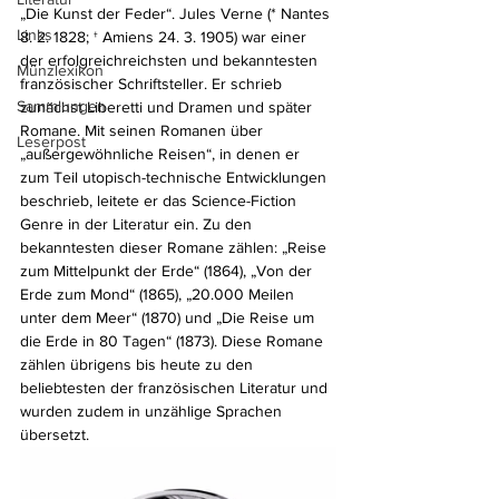
„Die Kunst der Feder“. Jules Verne (* Nantes 
Links
8. 2. 1828; † Amiens 24. 3. 1905) war einer 
der erfolgreichreichsten und bekanntesten 
Münzlexikon
französischer Schriftsteller. Er schrieb 
Sammlungen
zunächst Liberetti und Dramen und später 
Romane. Mit seinen Romanen über 
Leserpost
„außergewöhnliche Reisen“, in denen er 
zum Teil utopisch-technische Entwicklungen 
beschrieb, leitete er das Science-Fiction 
Genre in der Literatur ein. Zu den 
bekanntesten dieser Romane zählen: „Reise 
zum Mittelpunkt der Erde“ (1864), „Von der 
Erde zum Mond“ (1865), „20.000 Meilen 
unter dem Meer“ (1870) und „Die Reise um 
die Erde in 80 Tagen“ (1873). Diese Romane 
zählen übrigens bis heute zu den 
beliebtesten der französischen Literatur und 
wurden zudem in unzählige Sprachen 
übersetzt.