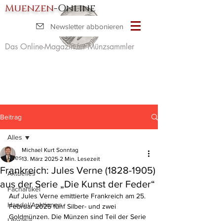
Muenzen
-Online
Newsletter abbonieren
Das Online-Magazin für Münzsammler
Beitrag
Alles
Michael Kurt Sonntag
Alles
13. März 2025
2 Min. Lesezeit
Frankreich: Jules Verne (1828-1905)
Aktuelles
aus der Serie „Die Kunst der Feder“
Fachartikel
Auf Jules Verne emittierte Frankreich am 25. 
Handel/Auktionen
Februar 2025 fünf Silber- und zwei 
Goldmünzen. Die Münzen sind Teil der Serie 
Literatur