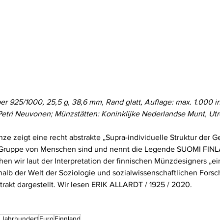
ber 925/1000, 25,5 g, 38,6 mm, Rand glatt, Auflage: max. 1.000 in
Petri Neuvonen; Münzstätten: Koninklijke Nederlandse Munt, Utr
e zeigt eine recht abstrakte „Supra-individuelle Struktur der Ges
r Gruppe von Menschen sind und nennt die Legende SUOMI FINL
hen wir laut der Interpretation der finnischen Münzdesigners „ein
rhalb der Welt der Soziologie und sozialwissenschaftlichen Forsc
strakt dargestellt. Wir lesen ERIK ALLARDT / 1925 / 2020.
. Jahrhundert
Euro
Finnland