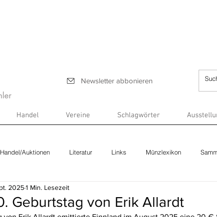
Newsletter abbonieren
ler
Handel
Vereine
Schlagwörter
Ausstell
Handel/Auktionen
Literatur
Links
Münzlexikon
Samm
pt. 2025
1 Min. Lesezeit
0. Geburtstag von Erik Allardt
 von Erik Allardt emittierte Finnland im August 2025 eine 20-€-