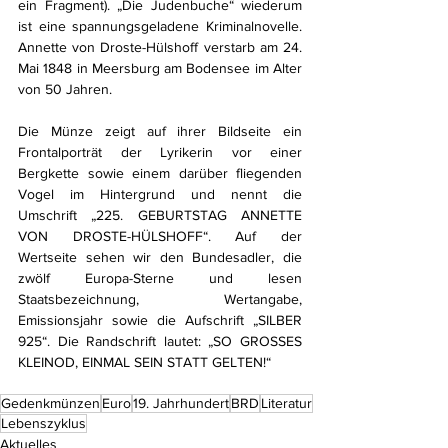
ein Fragment). „Die Judenbuche“ wiederum 
ist eine spannungsgeladene Kriminalnovelle. 
Annette von Droste-Hülshoff verstarb am 24. 
Mai 1848 in Meersburg am Bodensee im Alter 
von 50 Jahren.
Die Münze zeigt auf ihrer Bildseite ein 
Frontalporträt der Lyrikerin vor einer 
Bergkette sowie einem darüber fliegenden 
Vogel im Hintergrund und nennt die 
Umschrift „225. GEBURTSTAG ANNETTE 
VON DROSTE-HÜLSHOFF“. Auf der 
Wertseite sehen wir den Bundesadler, die 
zwölf Europa-Sterne und lesen 
Staatsbezeichnung, Wertangabe, 
Emissionsjahr sowie die Aufschrift „SILBER 
925“. Die Randschrift lautet: „SO GROSSES 
KLEINOD, EINMAL SEIN STATT GELTEN!“
Gedenkmünzen
Euro
19. Jahrhundert
BRD
Literatur
Lebenszyklus
Aktuelles