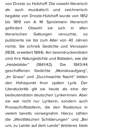
von Droste zu Hülshoff. Die sowohl literarisch 
als auch musikalisch und zeichnerisch 
begabte von Droste-Hülshoff wurde von 1812 
bis 1819 von A. M. Sprickmann literarisch 
gefördert. Obwohl sie sich in allen 
literarischen Gattungen versuchte, so 
publizierte sie bis zum Alter von 40 Jahren 
nichts. Sie schrieb Gedichte und Versepen 
(1838, erweitert 1844). Am beeindruckendsten 
sind ihre Naturgedichte und Balladen, wie die 
„Heidebilder“ (1841/42). Die 1843/44 
geschaffenen Gedichte „Mondesaufgang“, 
„Im Grase“ und „Durchwachte Nacht“ bilden 
den Höhepunkt ihrer späten Lyrik. Der 
Literaturkritik gilt sie heute als eine der 
bedeutendsten deutschen Lyrikerinnen. Aber 
sie war nicht nur Lyrikerin, sondern auch 
Prosaschriftstellerin, die den Realismus in 
vielem bereits vorwegnahm. Hierzu zählen 
die „Westfälischen Schilderungen“ und „Bei 
uns zu Lande auf dem Lande“ (letzteres blieb 