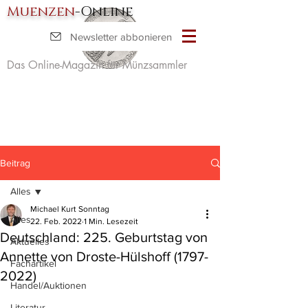
Muenzen
-Online
Newsletter abbonieren
Das Online-Magazin für Münzsammler
Beitrag
Alles
Michael Kurt Sonntag
Alles
22. Feb. 2022
1 Min. Lesezeit
Deutschland: 225. Geburtstag von
Aktuelles
Annette von Droste-Hülshoff (1797-
Fachartikel
2022)
Handel/Auktionen
Literatur