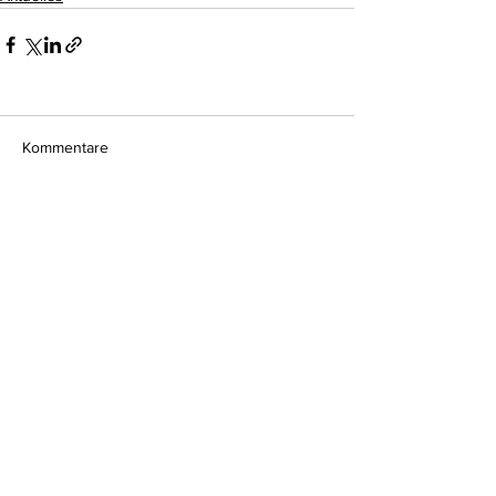
Kommentare
Kommentar verfassen...
Do Not Sell My Personal Information
Impressum
Kontakt
Datenschutz
Newsletter abmelden