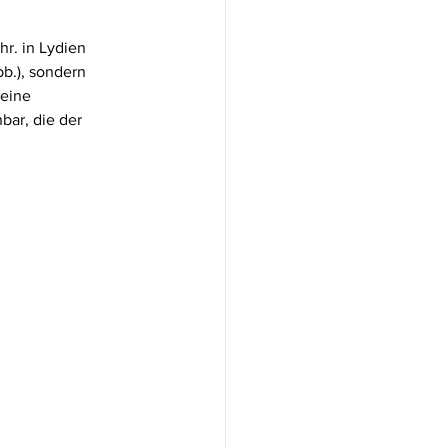
r. in Lydien 
b.), sondern 
eine 
ar, die der 