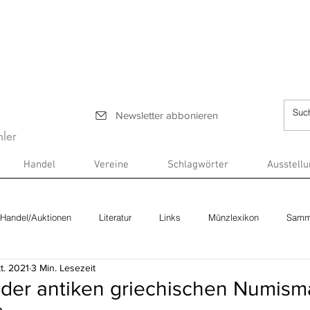
Newsletter abbonieren
ler
Handel
Vereine
Schlagwörter
Ausstell
Handel/Auktionen
Literatur
Links
Münzlexikon
Samm
t. 2021
3 Min. Lesezeit
 der antiken griechischen Numism
e