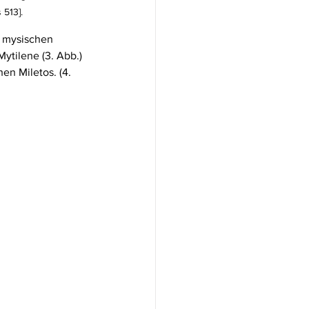
 513].
s mysischen 
ytilene (3. Abb.) 
en Miletos. (4. 