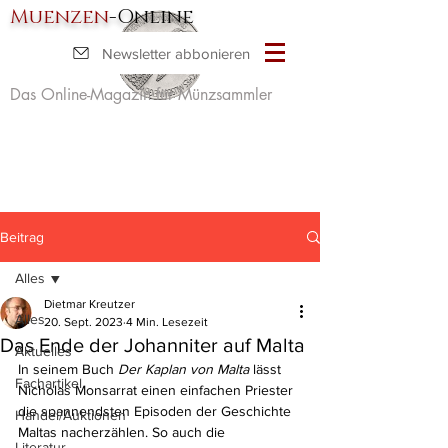
Muenzen
-Online
Newsletter abbonieren
Das Online-Magazin für Münzsammler
Beitrag
Alles
Dietmar Kreutzer
Alles
20. Sept. 2023
4 Min. Lesezeit
Das Ende der Johanniter auf Malta
Aktuelles
In seinem Buch 
Der Kaplan von Malta
 lässt 
Fachartikel
Nicholas Monsarrat einen einfachen Priester 
die spannendsten Episoden der Geschichte 
Handel/Auktionen
Maltas nacherzählen. So auch die 
Literatur