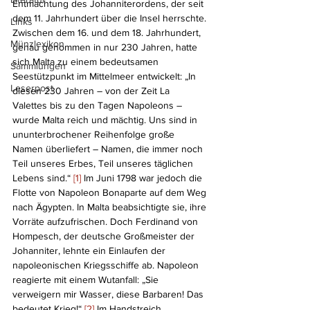
Entmachtung des Johanniterordens, der seit 
dem 11. Jahrhundert über die Insel herrschte. 
Links
Zwischen dem 16. und dem 18. Jahrhundert, 
Münzlexikon
genau genommen in nur 230 Jahren, hatte 
sich Malta zu einem bedeutsamen 
Sammlungen
Seestützpunkt im Mittelmeer entwickelt: „In 
Leserpost
diesen 230 Jahren – von der Zeit La 
Valettes bis zu den Tagen Napoleons – 
wurde Malta reich und mächtig. Uns sind in 
ununterbrochener Reihenfolge große 
Namen überliefert – Namen, die immer noch 
Teil unseres Erbes, Teil unseres täglichen 
Lebens sind.“ 
[1] 
Im Juni 1798 war jedoch die 
Flotte von Napoleon Bonaparte auf dem Weg 
nach Ägypten. In Malta beabsichtigte sie, ihre 
Vorräte aufzufrischen. Doch Ferdinand von 
Hompesch, der deutsche Großmeister der 
Johanniter, lehnte ein Einlaufen der 
napoleonischen Kriegsschiffe ab. Napoleon 
reagierte mit einem Wutanfall: „Sie 
verweigern mir Wasser, diese Barbaren! Das 
bedeutet Krieg!“ 
[2]
 Im Handstreich 