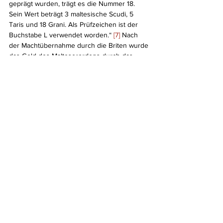
geprägt wurden, trägt es die Nummer 18. 
Sein Wert beträgt 3 maltesische Scudi, 5 
Taris und 18 Grani. Als Prüfzeichen ist der 
Buchstabe L verwendet worden.“ 
[7]
 Nach 
der Machtübernahme durch die Briten wurde 
das Geld des Malteserordens durch das 
britische Pfund ersetzt.  Eine eigenständige 
maltesische Währung gibt es erst wieder seit 
dem Frühjahr 1972, also infolge der 
Unabhängigkeit des Landes von 
Großbritannien. Trotz seiner Entmachtung 
auf der Insel hat der heute als humanitäre 
Hilfsorganisation fungierende Malteserorden 
sein Münzrecht behalten. Noch immer lässt 
er Münzen prägen. Dabei handelt es sich um 
Sammlerausgaben.