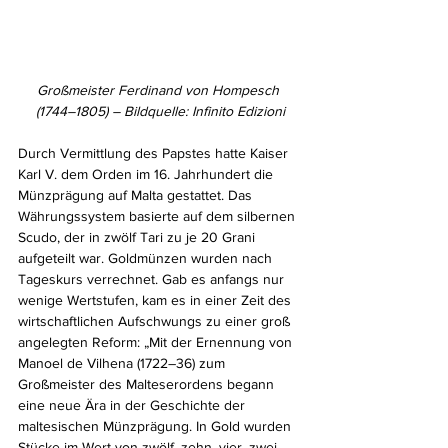
Großmeister Ferdinand von Hompesch 
(1744–1805) – Bildquelle: Infinito Edizioni
Durch Vermittlung des Papstes hatte Kaiser 
Karl V. dem Orden im 16. Jahrhundert die 
Münzprägung auf Malta gestattet. Das 
Währungssystem basierte auf dem silbernen 
Scudo, der in zwölf Tari zu je 20 Grani 
aufgeteilt war. Goldmünzen wurden nach 
Tageskurs verrechnet. Gab es anfangs nur 
wenige Wertstufen, kam es in einer Zeit des 
wirtschaftlichen Aufschwungs zu einer groß 
angelegten Reform: „Mit der Ernennung von 
Manoel de Vilhena (1722–36) zum 
Großmeister des Malteserordens begann 
eine neue Ära in der Geschichte der 
maltesischen Münzprägung. In Gold wurden 
Stücke im Wert von zwölf, zehn, vier, zwei 