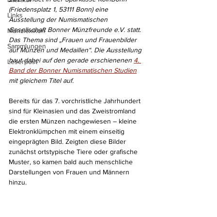
(Friedensplatz 1, 53111 Bonn) eine 
Links
Ausstellung der Numismatischen 
Gesellschaft Bonner Münzfreunde e.V. statt. 
Münzlexikon
Das Thema sind „Frauen und Frauenbilder 
Sammlungen
auf Münzen und Medaillen“. Die Ausstellung 
baut dabei auf den gerade erschienenen 
4. 
Leserpost
Band der Bonner Numismatischen Studien
mit gleichem Titel auf. 
Bereits für das 7. vorchristliche Jahrhundert 
sind für Kleinasien und das Zweistromland 
die ersten Münzen nachgewiesen – kleine 
Elektronklümpchen mit einem einseitig 
eingeprägten Bild. Zeigten diese Bilder 
zunächst ortstypische Tiere oder grafische 
Muster, so kamen bald auch menschliche 
Darstellungen von Frauen und Männern 
hinzu.