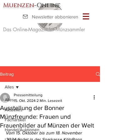
Muenzen
-Online
Newsletter abbonieren
Das Online-Magazin für Münzsammler
Beitrag
Alles
Pressemitteilung
Alles
15. Okt. 2024
2 Min. Lesezeit
Ausstellung der Bonner
Aktuelles
Münzfreunde: Frauen und
Fachartikel
Frauenbilder auf Münzen der Welt
Handel/Auktionen
Vom 15. Oktober bis zum 18. November 
2024 findet in der Sparkasse KölnBonn 
Literatur