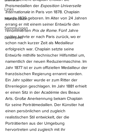
Preismedaillen der 
Exposition Universelle 
Links
Internationale
 in Paris von 1878. Chaplain 
wurde 1839 geboren. Im Alter von 24 Jahren 
Münzlexikon
errang er mit einem seiner Entwürfe den 
Sammlungen
renommierten 
Prix de Rome
. Fünf Jahre 
später kehrte er nach Paris zurück, wo er 
Leserpost
schon nach kurzer Zeit als Medailleur 
erfolgreich war. Chaplain setzte seine 
Entwürfe mithilfe technischer Hilfsmittel um, 
namentlich der neuen Reduziermaschine. Im 
Jahr 1877 ist er zum offiziellen Medailleur der 
französischen Regierung ernannt worden. 
Ein Jahr später wurde er zum Ritter der 
Ehrenlegion geschlagen. Im Jahr 1881 erhielt 
er einen Sitz in der Académie des Beaux 
Arts. Große Anerkennung bekam Chaplain 
für seine Porträtmedaillen. Der Künstler hat 
einen persönlichen und zugleich 
realistischen Stil entwickelt, der die 
Porträtierten aus der Umgebung 
hervortreten und zugleich mit ihr 