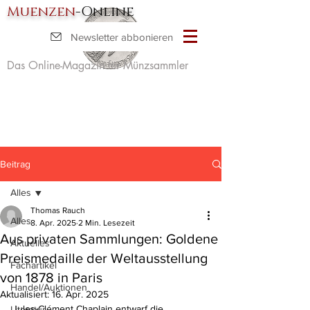
Muenzen
-Online
Newsletter abbonieren
Das Online-Magazin für Münzsammler
Beitrag
Alles
Thomas Rauch
Alles
8. Apr. 2025
2 Min. Lesezeit
Aus privaten Sammlungen: Goldene
Aktuelles
Preismedaille der Weltausstellung
Fachartikel
von 1878 in Paris
Handel/Auktionen
Aktualisiert:
16. Apr. 2025
Jules-Clément Chaplain entwarf die 
Literatur