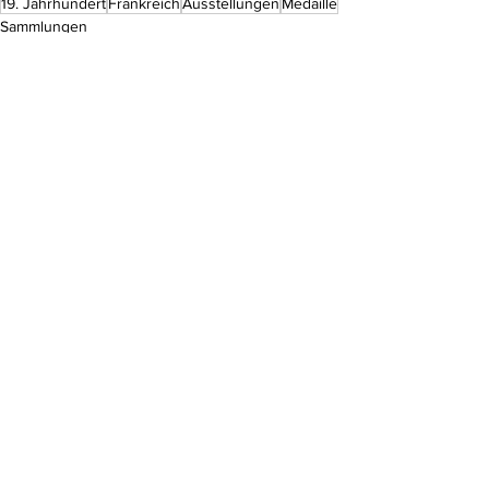
19. Jahrhundert
Frankreich
Ausstellungen
Medaille
Sammlungen
Kommentare
Kommentar verfassen...
Do Not Sell My Personal Information
Impressum
Kontakt
Datenschutz