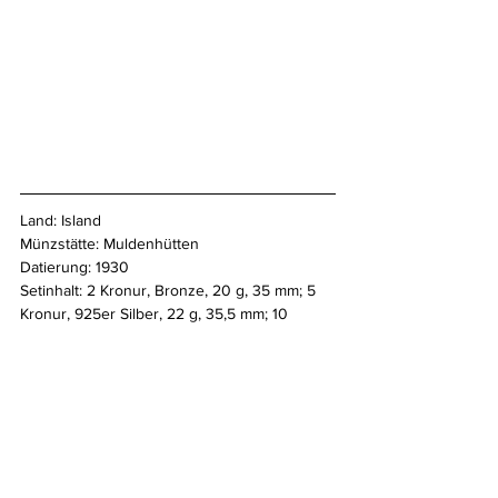
Land: Island
Münzstätte: Muldenhütten
Datierung: 1930
Setinhalt: 2 Kronur, Bronze, 20 g, 35 mm; 5 
Kronur, 925er Silber, 22 g, 35,5 mm; 10 
Kronur, 925er Silber, 35 g, 45 mm
Katalog: Schön 9-10
Norbert Jennerwein
Wenn auch Sie ein besonderes Stück aus 
Ihrer Sammlung vorstellen möchten, dann 