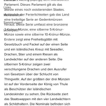
Parlament. Dieses Parlament gilt als das 
Links
älteste eines noch existierenden Staates. 
Anlässlich der Ferierlichkeiten gab das Land 
Münzlexikon
eine treiteilige Serie an Gedenkmünzen 
Sammlungen
heraus. Diese Serie umfasst eine bronzene 
2-Krónur-Münze, eine silberne 5-Krónur-
Leserpost
Münze sowie eine silberne 10-Krónur-Münze. 
Erstere zeigt 
eine Freiheitsgöttin mit 
Gesetzbuch und Fackel auf der einen Seite 
und ein isländisches Kreuz mit Seeadler, 
Drachen, Stier und einem Riesen als 
Landwächter auf der anderen Seite. Die 
silbernen 5-Krónur zeigen zwei 
verschlungene Drachen und den Ausrufer 
von Gesetzen über der Schlucht von 
Thingvellir. Auf der größten der drei Münzen 
ist auf der Vorderseite der König von Thule 
als Beschützer der isländischen 
Landeskinder zu sehen. Die Rückseite ziert 
das Staatswappen mit den vier Landwächtern 
als Schildhaltern. Die Nominale befinden sich 