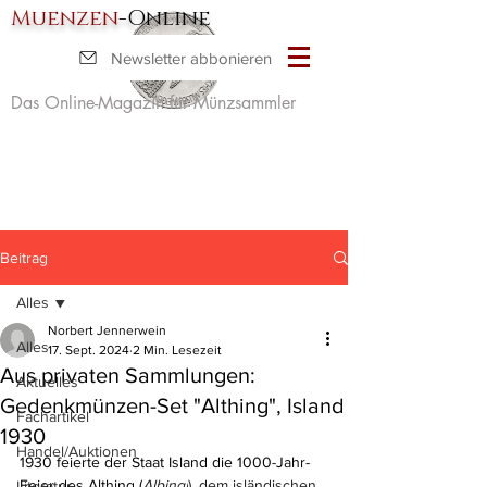
Muenzen
-Online
Newsletter abbonieren
Das Online-Magazin für Münzsammler
Beitrag
Alles
Norbert Jennerwein
Alles
17. Sept. 2024
2 Min. Lesezeit
Aus privaten Sammlungen:
Aktuelles
Gedenkmünzen-Set "Althing", Island
Fachartikel
1930
Handel/Auktionen
1930 feierte der Staat Island die 1000-Jahr-
Feier des Althing (
Alþingi
), dem isländischen 
Literatur