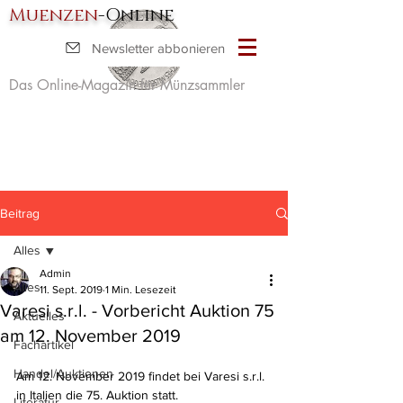
Muenzen
-Online
Newsletter abbonieren
Das Online-Magazin für Münzsammler
Beitrag
Alles
Admin
Alles
11. Sept. 2019
1 Min. Lesezeit
Varesi s.r.l. - Vorbericht Auktion 75
Aktuelles
am 12. November 2019
Fachartikel
Handel/Auktionen
Am 12. November 2019 findet bei Varesi s.r.l. 
in Italien die 75. Auktion statt. 
Literatur