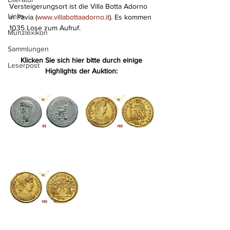
Versteigerungsort ist die Villa Botta Adorno 
Links
in Pavia (
www.villabottaadorno.it
). Es kommen 
1035 Lose zum Aufruf.
Münzlexikon
Sammlungen
Klicken Sie sich hier bitte durch einige 
Leserpost
Highlights der Auktion: