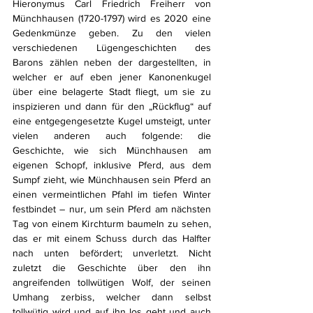
Hieronymus Carl Friedrich Freiherr von 
Münchhausen (1720-1797) wird es 2020 eine 
Gedenkmünze geben. Zu den vielen 
verschiedenen Lügengeschichten des 
Barons zählen neben der dargestellten, in 
welcher er auf eben jener Kanonenkugel 
über eine belagerte Stadt fliegt, um sie zu 
inspizieren und dann für den „Rückflug“ auf 
eine entgegengesetzte Kugel umsteigt, unter 
vielen anderen auch folgende: die 
Geschichte, wie sich Münchhausen am 
eigenen Schopf, inklusive Pferd, aus dem 
Sumpf zieht, wie Münchhausen sein Pferd an 
einen vermeintlichen Pfahl im tiefen Winter 
festbindet – nur, um sein Pferd am nächsten 
Tag von einem Kirchturm baumeln zu sehen, 
das er mit einem Schuss durch das Halfter 
nach unten befördert; unverletzt. Nicht 
zuletzt die Geschichte über den ihn 
angreifenden tollwütigen Wolf, der seinen 
Umhang zerbiss, welcher dann selbst 
tollwütig wird und auf ihn los geht und auch 