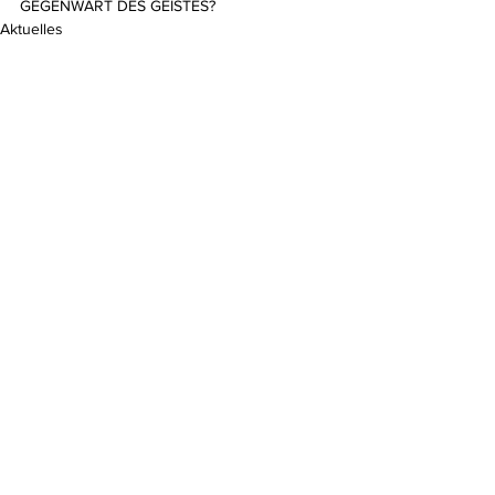
GEGENWART DES GEISTES?
Aktuelles
Kommentare
Kommentar verfassen...
Do Not Sell My Personal Information
Impressum
Kontakt
Datenschutz