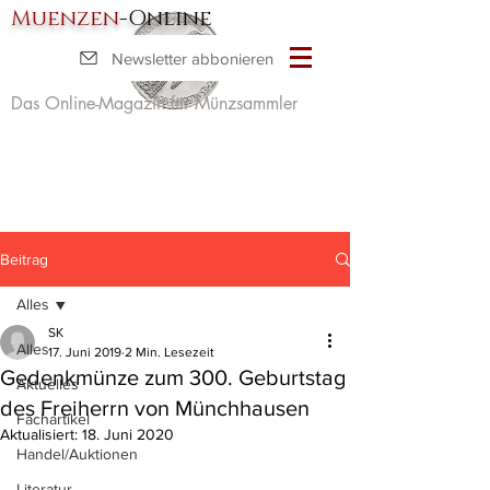
Muenzen
-Online
Newsletter abbonieren
Das Online-Magazin für Münzsammler
Beitrag
Alles
SK
Alles
17. Juni 2019
2 Min. Lesezeit
Gedenkmünze zum 300. Geburtstag
Aktuelles
des Freiherrn von Münchhausen
Fachartikel
Aktualisiert:
18. Juni 2020
Handel/Auktionen
Literatur