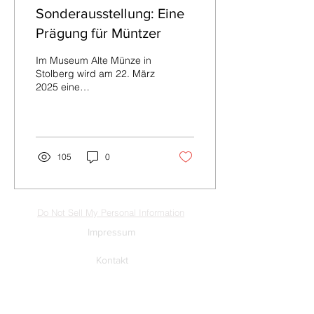
Sonderausstellung: Eine
Prägung für Müntzer
Im Museum Alte Münze in
Stolberg wird am 22. März
2025 eine
Sonderausstellung der
Kunststiftung des Landes
Sachsen-Anhalt eröffnet,
die...
105
0
Do Not Sell My Personal Information
Impressum
Kontakt
Datenschutz