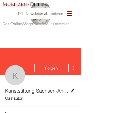
Muenzen
-Online
Newsletter abbonieren
Das Online-Magazin für Münzsammler
Weitere Optionen
Folgen
Kunststiftung Sachsen-A
Autor
Kunststiftung Sachsen-Anhalt
Gastautor