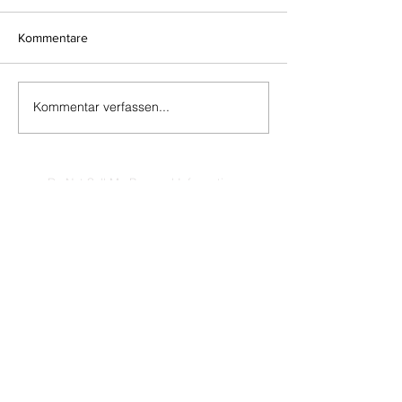
Kommentare
Kommentar verfassen...
Do Not Sell My Personal Information
Impressum
Kontakt
Datenschutz
Newsletter abmelden
www.muenzen-online.com
| Regenstauf
© 2025 Battenberg Bayerland Verlag GmbH