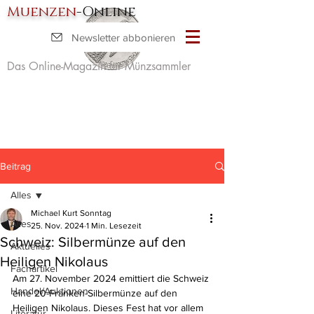
Muenzen
-Online
Newsletter abbonieren
Das Online-Magazin für Münzsammler
Beitrag
Alles
Michael Kurt Sonntag
Alles
25. Nov. 2024
1 Min. Lesezeit
Schweiz: Silbermünze auf den
Aktuelles
Heiligen Nikolaus
Fachartikel
Am 27. November 2024 emittiert die Schweiz 
Handel/Auktionen
eine 20-Franken-Silbermünze auf den 
Heiligen Nikolaus. Dieses Fest hat vor allem 
Literatur