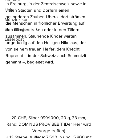
in Freiburg, in der Zentralschweiz sowie in 
Links
vielen Städten und Dörfern einen 
besonderen Zauber. Überall dort strömen 
Münzlexikon
die Menschen in fröhlicher Erwartung auf 
Sammlungen
den Pflasterstraßen oder in den Tälern 
zusammen. Staunende Kinder warten 
Leserpost
ungeduldig auf den Heiligen Nikolaus, der 
von seinem treuen Helfer, dem Knecht 
Ruprecht – in der Schweiz auch Schmutzli 
genannt –, begleitet wird.
20 CHF, Silber 999/1000, 20 g, 33 mm, 
Rand: DOMINUS PROVIBEBIT (Der Herr wird 
Vorsorge treffen) 
+ 13 Sterne, Auflage: 7.500 in unc., 5.800 mit 