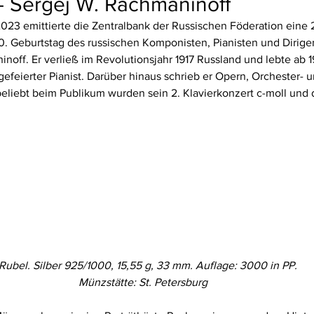
– Sergej W. Rachmaninoff
2023 emittierte die Zentralbank der Russischen Föderation eine 
0. Geburtstag des russischen Komponisten, Pianisten und Dirige
noff. Er verließ im Revolutionsjahr 1917 Russland und lebte ab 19
gefeierter Pianist. Darüber hinaus schrieb er Opern, Orchester-
eliebt beim Publikum wurden sein 2. Klavierkonzert c-moll und d
Rubel. Silber 925/1000, 15,55 g, 33 mm. Auflage: 3000 in PP.
Münzstätte: St. Petersburg