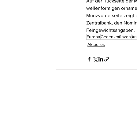
Auf der Rückseite der 
wellenförmigen orname
Münzvorderseite zeigt 
Zentralbank, den Nomina
Feingewichtsangaben. 
Europa
Gedenkmünzen
An
Aktuelles