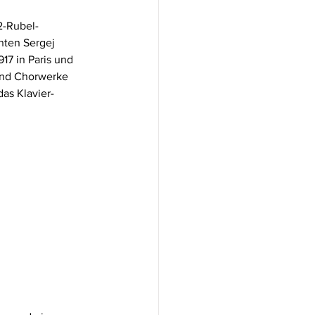
2-Rubel-
nten Sergej 
17 in Paris und 
 und Chorwerke 
as Klavier-