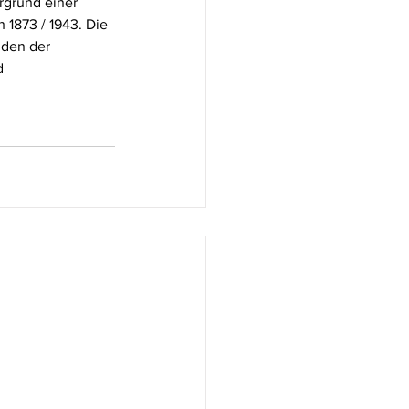
rgrund einer 
h 1873 / 1943. Die 
den der 
d 