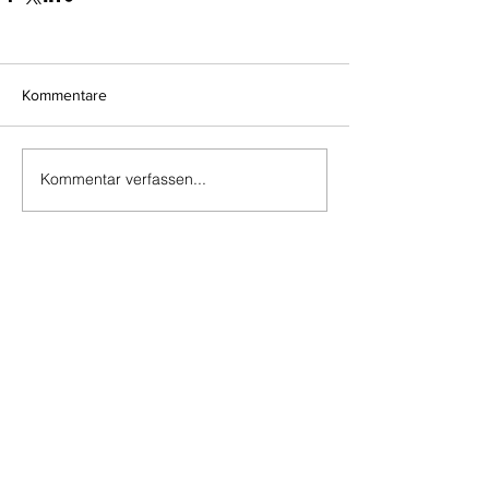
Kommentare
Kommentar verfassen...
Do Not Sell My Personal Information
Impressum
Kontakt
Datenschutz
Newsletter abmelden
www.muenzen-online.com
| Regenstauf