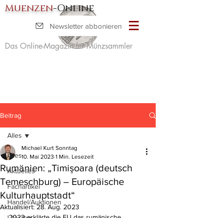
Muenzen
-Online
Newsletter abbonieren
Das Online-Magazin für Münzsammler
Beitrag
Alles
Michael Kurt Sonntag
Alles
10. Mai 2023
1 Min. Lesezeit
Rumänien: „Timişoara (deutsch
Aktuelles
Temeschburg) – Europäische
Fachartikel
Kulturhauptstadt“
Handel/Auktionen
Aktualisiert:
28. Aug. 2023
2023 erklärte die EU das rumänische 
Literatur