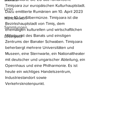
Timişoara zur europäischen Kulturhauptstadt. 
Links
Dazu emittierte Rumänien am 10. April 2023 
eine 10-Lei-Silbermünze. Timişoara ist die 
Münzlexikon
Bezirkshauptstadt von Timiş, dem 
Sammlungen
ehemaligen kulturellen und wirtschaftlichen 
Mittelpunkt des Banats und einstigen 
Leserpost
Zentrums der Banater Schwaben. Timişoara 
beherbergt mehrere Universitäten und 
Museen, eine Sternwarte, ein Nationaltheater 
mit deutscher und ungarischer Abteilung, ein 
Opernhaus und eine Philharmonie. Es ist 
heute ein wichtiges Handelszentrum, 
Industriestandort sowie 
Verkehrsknotenpunkt. 