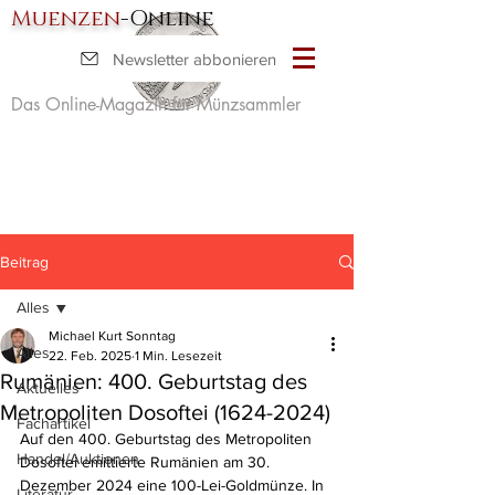
Muenzen
-Online
Newsletter abbonieren
Das Online-Magazin für Münzsammler
Beitrag
Alles
Michael Kurt Sonntag
Alles
22. Feb. 2025
1 Min. Lesezeit
Rumänien: 400. Geburtstag des
Aktuelles
Metropoliten Dosoftei (1624-2024)
Fachartikel
Auf den 400. Geburtstag des Metropoliten 
Handel/Auktionen
Dosoftei emittierte Rumänien am 30. 
Dezember 2024 eine 100-Lei-Goldmünze. In 
Literatur