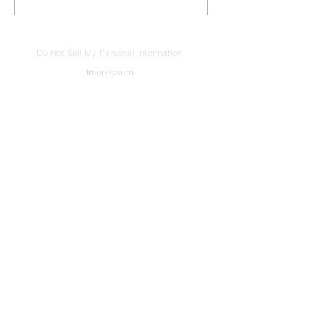
Do Not Sell My Personal Information
Impressum
Kontakt
Datenschutz
Newsletter abmelden
www.muenzen-online.com
| Regenstauf
© 2025 Battenberg Bayerland Verlag GmbH