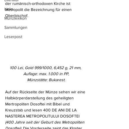
der rumänisch-orthodoxen Kirche ist 
Links
Metropolit die Bezeichnung für einen 
Oberbischof.
Münzlexikon
Sammlungen
Leserpost
100 Lei, Gold 999/1000, 6,452 g, 21 mm, 
Auflage: max. 1.000 in PP,
Münzstätte: Bukarest.
Auf der Rückseite der Münze sehen wir eine 
Halbkörperdarstellung des geheiligten 
Mertropoliten Dosoftei mit Bibel und 
Kreuzstab und lesen 400 DE ANI DE LA 
NASTEREA METROPOLITULUI DOSOFTEI 
(400 Jahre seit der Geburt des Metropoliten 
Dosoftei)
. Die Vorderseite zeigt das Kloster 