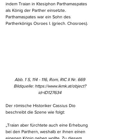
indem Traian in Ktesiphon Parthamaspates 
als König der Parther einsetzte. 
Parthamaspates war ein Sohn des 
Partherkönigs Osroes I. (griech. Chosroes).
Abb. 1 S, 114 - 116, Rom, RIC II Nr. 669
Bildquelle: 
https://www.ikmk.at/object?
id=ID127634
Der römische Historiker Cassius Dio 
beschreibt die Szene wie folgt:
„Traian aber fürchtete auch eine Erhebung 
bei den Parthern, weshalb er ihnen einen 
eigenen König geben wollte. Zu diesem 