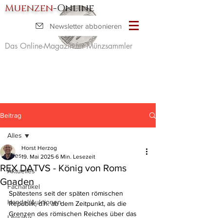
Muenzen
-Online
Newsletter abbonieren
Das Online-Magazin für Münzsammler
Beitrag
Alles
Horst Herzog
Alles
19. Mai 2025
6 Min. Lesezeit
REX DATVS - König von Roms
Aktuelles
Gnaden
Fachartikel
Spätestens seit der späten römischen 
Handel/Auktionen
Republik, d.h. ab dem Zeitpunkt, als die 
Grenzen des römischen Reiches über das 
Literatur