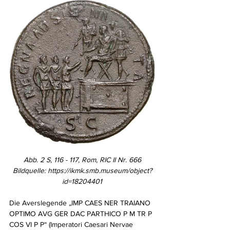
Abb. 2 S, 116 - 117, Rom, RIC II Nr. 666
Bildquelle: 
https://ikmk.smb.museum/object?
id=18204401
Die Averslegende „IMP CAES NER TRAIANO 
OPTIMO AVG GER DAC PARTHICO P M TR P 
COS VI P P“ (Imperatori Caesari Nervae 