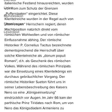
italienische Festland hinausreichten, wurden 
Links
von Rom zum Schutz der Grenzen 
„Puﬀerstaaten“ eingerichtet. Diese 
Münzlexikon
Klientelreiche wurden in der Regel auch von 
Sammlungen
„Rom-treuen“ Herrschern regiert, deren 
Machtposition natürlich direkt vom 
Leserpost
römischen Wohlwollen und von römischer 
Einflussnahme abhing. Der römische 
Historiker P. Cornelius Tacitus bezeichnete 
dementsprechend die Herrschaft über 
solche Klientelreiche als „donum populi 
Romani“, d.h. als Geschenk des römischen 
Volkes. Während des römischen Prinzipats 
war die Einsetzung eines Klientelkönigs ein 
durchaus gebräuchlicher Vorgang. Der 
römische Historiker Sueton führt uns in 
seiner Lebensbeschreibung des Kaisers 
Nero so eine „Königseinsetzung“ 
eindrücklich vor Augen. Im Jahr 66 kam der 
parthische Prinz Tiridates nach Rom, um von 
Nero das Königsdiadem Armeniens zu 