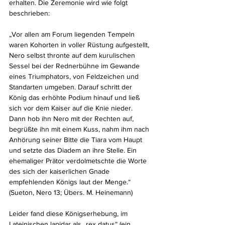
erhalten. Die Zeremonie wird wie folgt 
beschrieben:
„Vor allen am Forum liegenden Tempeln 
waren Kohorten in voller Rüstung aufgestellt, 
Nero selbst thronte auf dem kurulischen 
Sessel bei der Rednerbühne im Gewande 
eines Triumphators, von Feldzeichen und 
Standarten umgeben. Darauf schritt der 
König das erhöhte Podium hinauf und ließ 
sich vor dem Kaiser auf die Knie nieder. 
Dann hob ihn Nero mit der Rechten auf, 
begrüßte ihn mit einem Kuss, nahm ihm nach 
Anhörung seiner Bitte die Tiara vom Haupt 
und setzte das Diadem an ihre Stelle. Ein 
ehemaliger Prätor verdolmetschte die Worte 
des sich der kaiserlichen Gnade 
empfehlenden Königs laut der Menge.“ 
(Sueton, Nero 13; Übers. M. Heinemann)
Leider fand diese Königserhebung, im 
Lateinischen lapidar als „rex datus“ (ein 