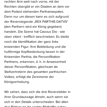
rechten Arm weit nach vorne, mit der 
Rechten übergibt er ein Diadem an dem vor 
dem Podest stehenden Parthamaspates. 
Denn nur um diesen kann es sich aufgrund 
der Reverslegende „REX PARTHIS DATVS“ 
(den Parthern wird ein König gegeben) 
handeln. Die Szene hat Cassius Dio - wie 
oben zitiert - treﬄich beschrieben. Es bleibt 
noch die Identifikation der ganz links 
knieenden Figur. Ihre Bekleidung und die 
hutförmige Kopfbedeckung lassen in der 
Knieenden Parthia, die Personifikation 
Parthiens, erkennen, d. h. in Anwesenheit 
dieser Personifikation, gleichsam als 
Stellvertreterin des gesamten parthischen 
Volkes, erfolgt die Zeremonie der 
Königserhebung.
Wir sehen, dass sich die drei Reversbilder in 
ihrer Grundaussage ähneln, auch wenn sie 
sich in den Details unterscheiden. Bei allen 
drei Bildern ist die rechte Bildhälfte nahzu 