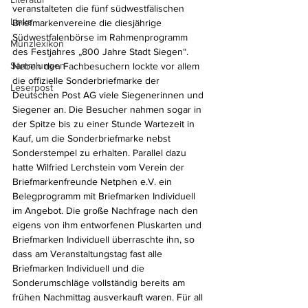
veranstalteten die fünf südwestfälischen 
Links
Briefmarkenvereine die diesjährige 
Südwestfalenbörse im Rahmenprogramm 
Münzlexikon
des Festjahres „800 Jahre Stadt Siegen“. 
Sammlungen
Neben den Fachbesuchern lockte vor allem 
die offizielle Sonderbriefmarke der 
Leserpost
Deutschen Post AG viele Siegenerinnen und 
Siegener an. Die Besucher nahmen sogar in 
der Spitze bis zu einer Stunde Wartezeit in 
Kauf, um die Sonderbriefmarke nebst 
Sonderstempel zu erhalten. Parallel dazu 
hatte Wilfried Lerchstein vom Verein der 
Briefmarkenfreunde Netphen e.V. ein 
Belegprogramm mit Briefmarken Individuell 
im Angebot. Die große Nachfrage nach den 
eigens von ihm entworfenen Pluskarten und 
Briefmarken Individuell überraschte ihn, so 
dass am Veranstaltungstag fast alle 
Briefmarken Individuell und die 
Sonderumschläge vollständig bereits am 
frühen Nachmittag ausverkauft waren. Für all 