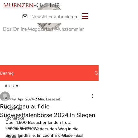
Muenzen
-Online
Newsletter abbonieren
Das Online-Magazin für Münzsammler
Beitrag
Alles
-
Alles
9. Apr. 2024
2 Min. Lesezeit
Rückschau auf die
Aktuelles
Südwestfalenbörse 2024 in Siegen
Fachartikel
Über 1.600 Besucher fanden trotz 
Handel/Auktionen
sommerlichen Wetters den Weg in die 
Siegerlandhalle. Im Leonhard-Gläser-Saal 
Literatur