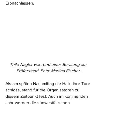
Erbnachlässen.
Thilo Nagler während einer Beratung am 
Prüferstand. Foto: Martina Fischer.
Als am späten Nachmittag die Halle ihre Tore 
schloss, stand für die Organisatoren zu 
diesem Zeitpunkt fest: Auch im kommenden 
Jahr werden die südwestfälischen 
Briefmarkenvereine wieder zu einem 
großartigen Sammler-Mekka einladen. So war 
das Feedback der Besucher, der Aussteller 
und der Veranstalter unisono: Großartig!
Münzhandel
Münzmessen
Papiergeld