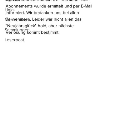
Abonnements wurde ermittelt und per E-Mail 
Links
informiert. Wir bedanken uns bei allen 
Teilnehmern. Leider war nicht allen das 
Münzlexikon
"Neujahrsglück" hold, aber nächste 
Sammlungen
Verlosung kommt bestimmt!
Leserpost