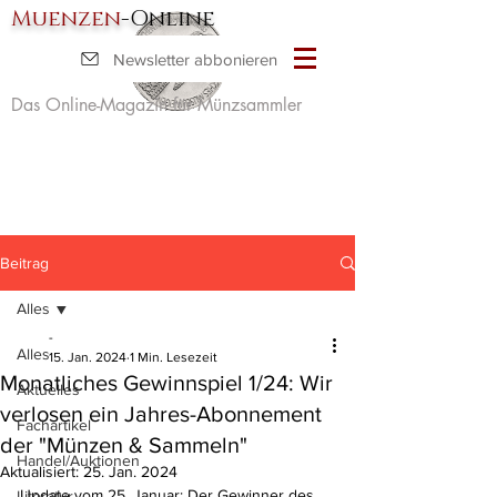
Muenzen
-Online
Newsletter abbonieren
Das Online-Magazin für Münzsammler
Beitrag
Alles
-
Alles
15. Jan. 2024
1 Min. Lesezeit
Monatliches Gewinnspiel 1/24: Wir
Aktuelles
verlosen ein Jahres-Abonnement
Fachartikel
der "Münzen & Sammeln"
Handel/Auktionen
Aktualisiert:
25. Jan. 2024
Update vom 25. Januar: Der Gewinner des 
Literatur