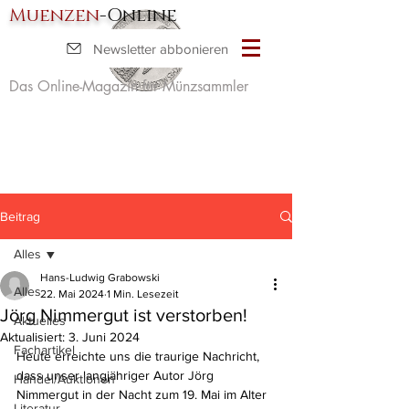
Muenzen
-Online
Newsletter abbonieren
Das Online-Magazin für Münzsammler
Beitrag
Alles
Hans-Ludwig Grabowski
Alles
22. Mai 2024
1 Min. Lesezeit
Jörg Nimmergut ist verstorben!
Aktuelles
Aktualisiert:
3. Juni 2024
Fachartikel
Heute erreichte uns die traurige Nachricht, 
dass unser langjähriger Autor Jörg 
Handel/Auktionen
Nimmergut in der Nacht zum 19. Mai im Alter 
Literatur