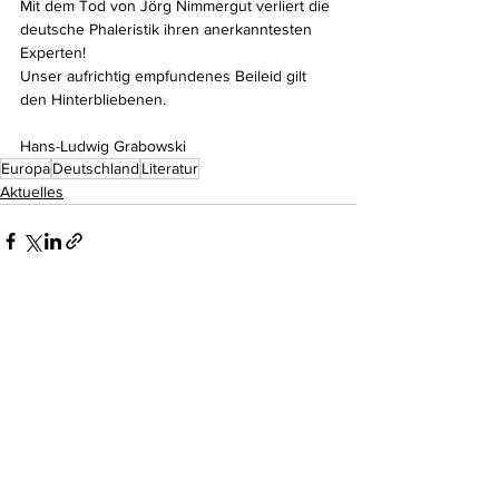
Mit dem Tod von Jörg Nimmergut verliert die 
deutsche Phaleristik ihren anerkanntesten 
Experten!
Unser aufrichtig empfundenes Beileid gilt 
den Hinterbliebenen.
Hans-Ludwig Grabowski
Europa
Deutschland
Literatur
Aktuelles
Kommentare
Kommentar verfassen...