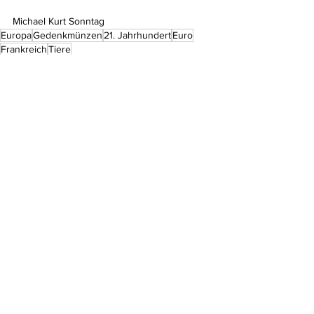
Michael Kurt Sonntag
Europa
Gedenkmünzen
21. Jahrhundert
Euro
Frankreich
Tiere
Aktuelles
Kommentare
Kommentar verfassen...
Do Not Sell My Personal Information
Impressum