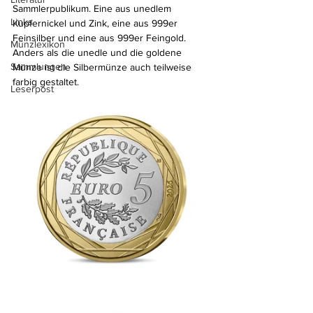
Sammlerpublikum. Eine aus unedlem 
Links
Kupfernickel und Zink, eine aus 999er 
Feinsilber und eine aus 999er Feingold. 
Münzlexikon
Anders als die unedle und die goldene 
Sammlungen
Münze ist die Silbermünze auch teilweise 
farbig gestaltet.
Leserpost