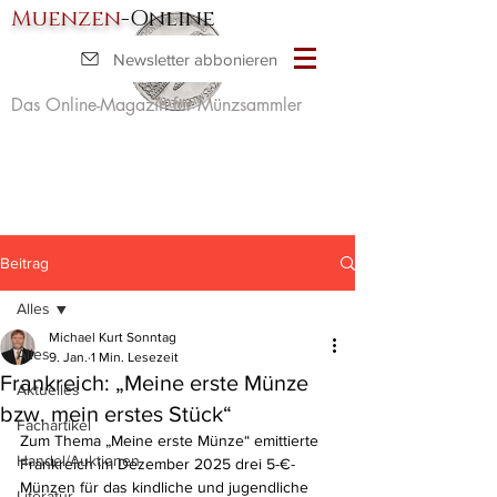
Muenzen
-Online
Newsletter abbonieren
Das Online-Magazin für Münzsammler
Beitrag
Alles
Michael Kurt Sonntag
Alles
9. Jan.
1 Min. Lesezeit
Frankreich: „Meine erste Münze
Aktuelles
bzw. mein erstes Stück“
Fachartikel
Zum Thema „Meine erste Münze“ emittierte 
Handel/Auktionen
Frankreich im Dezember 2025 drei 5-€-
Münzen für das kindliche und jugendliche 
Literatur