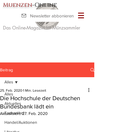
Muenzen
-Online
Newsletter abbonieren
Das Online-Magazin für Münzsammler
Beitrag
Alles
25. Feb. 2020
1 Min. Lesezeit
Alles
Die Hochschule der Deutschen
Aktuelles
Bundesbank lädt ein
Fachartikel
Aktualisiert:
27. Feb. 2020
Handel/Auktionen
Literatur