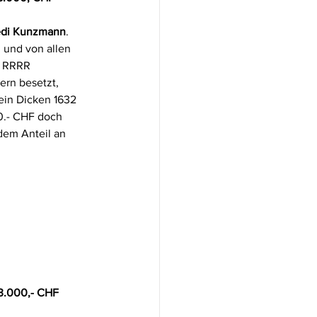
di Kunzmann
. 
 und von allen 
s RRRR 
rn besetzt, 
ein Dicken 1632 
00.- CHF doch 
em Anteil an 
13.000,- CHF