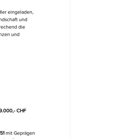
er eingeladen, 
ndschaft und 
rechend die 
ünzen und 
 19.000,- CHF
51
 mit Geprägen 