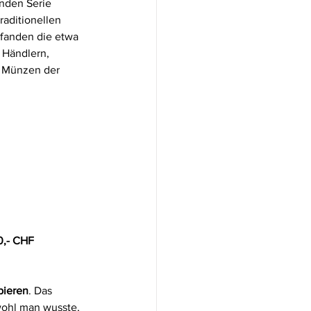
nden Serie 
raditionellen 
fanden die etwa 
Händlern, 
n Münzen der 
0,- CHF
pieren
. Das 
wohl man wusste, 