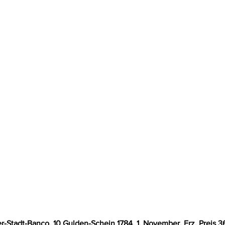
r-Stadt-Banco, 10 Gulden-Schein 1784, 1. November. Erz. Preis 