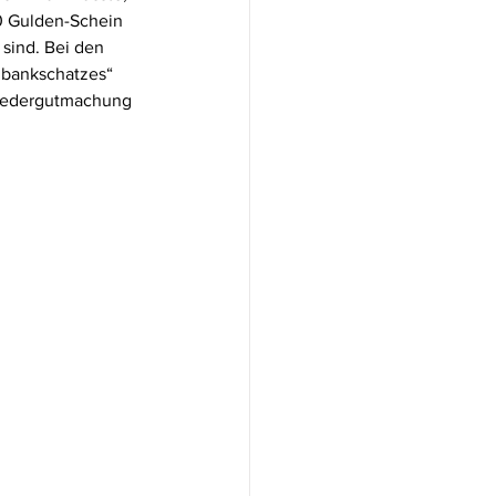
10 Gulden-Schein 
sind. Bei den 
hbankschatzes“ 
Wiedergutmachung 