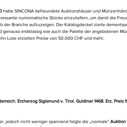
0
 hatte SINCONA befreundete Auktionshäuser und Münzenhändl
eressante numismatische Stücke einzuliefern, um damit die Freu
b der Branche aufzuzeigen. Der Katalogdeckel zierte dementsp
nd genauso erstklassig war auch die Palette der angebotenen M
zehn Lose erzielten Preise von 50.000 CHF und mehr.
erreich. Erzherzog Sigismund v. Tirol. Guldiner 1468. Erz. Preis
r, jedoch nicht weniger spannend folgte die „normale“ 
Auktion 