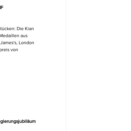
HF
tücken: Die Kian 
Medaillen aus 
 James's, London 
preis von 
egierungsjubiläum