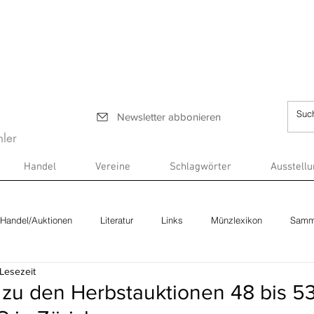
Newsletter abbonieren
ler
Handel
Vereine
Schlagwörter
Ausstell
Handel/Auktionen
Literatur
Links
Münzlexikon
Samm
 Lesezeit
 zu den Herbstauktionen 48 bis 5