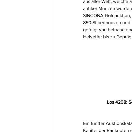
aus aller Welt, welche 
antiker Münzen wurden m
SINCONA-Goldauktion, w
850 Silbermünzen und 
gefolgt von beinahe eb
Helvetier bis zu Geprä
Los 4208: S
Ein fünfter Auktionskat
Kapitel der Banknoten d