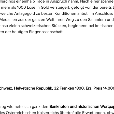
allerdings eineinhalb Tage in Anspruch nahm. Nach einer spanne
ehr als 1000 Lose in Gold versteigert, gefolgt von der bereits t
elche Anlagegold zu besten Konditionen anbot. Im Anschluss 
Medaillen aus der ganzen Welt ihren Weg zu den Sammlern und 
enso vielen schweizerischen Stücken, beginnend bei keltische
gen der heutigen Eidgenossenschaft.
chweiz. Helvetische Republik, 32 Franken 1800. Erz. Preis 14.00
alog widmete sich ganz den 
Banknoten und historischen Wertpa
es Österreichischen Kaiserreichs übertraf alle Erwartungen, ob