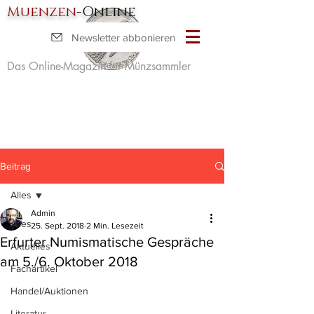
Muenzen
-Online
Newsletter abbonieren
Das Online-Magazin für Münzsammler
Beitrag
Alles
Admin
Alles
25. Sept. 2018
2 Min. Lesezeit
Erfurter Numismatische Gespräche
Aktuelles
am 5./6. Oktober 2018
Fachartikel
Handel/Auktionen
Literatur