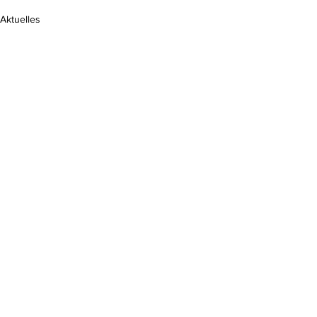
Aktuelles
Kommentare
Kommentar verfassen...
Do Not Sell My Personal Information
Impressum
Kontakt
Datenschutz