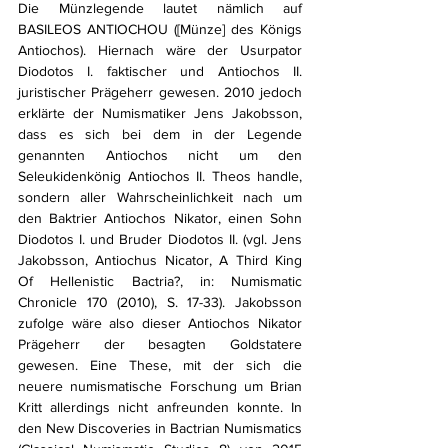
Die Münzlegende lautet nämlich auf 
BASILEOS ANTIOCHOU ([Münze] des Königs 
Antiochos). Hiernach wäre der Usurpator 
Diodotos I. faktischer und Antiochos II. 
juristischer Prägeherr gewesen. 2010 jedoch 
erklärte der Numismatiker Jens Jakobsson, 
dass es sich bei dem in der Legende 
genannten Antiochos nicht um den 
Seleukidenkönig Antiochos II. Theos handle, 
sondern aller Wahrscheinlichkeit nach um 
den Baktrier Antiochos Nikator, einen Sohn 
Diodotos I. und Bruder Diodotos II. (vgl. Jens 
Jakobsson, Antiochus Nicator, A Third King 
Of Hellenistic Bactria?, in: Numismatic 
Chronicle 170 (2010), S. 17-33). Jakobsson 
zufolge wäre also dieser Antiochos Nikator 
Prägeherr der besagten Goldstatere 
gewesen. Eine These, mit der sich die 
neuere numismatische Forschung um Brian 
Kritt allerdings nicht anfreunden konnte. In 
den New Discoveries in Bactrian Numismatics 