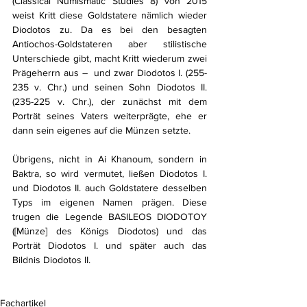
(Classical Numismatic Studies 8) von 2015 
weist Kritt diese Goldstatere nämlich wieder 
Diodotos zu. Da es bei den besagten 
Antiochos-Goldstateren aber stilistische 
Unterschiede gibt, macht Kritt wiederum zwei 
Prägeherrn aus –  und zwar Diodotos I. (255-
235 v. Chr.) und seinen Sohn Diodotos II. 
(235-225 v. Chr.), der zunächst mit dem 
Porträt seines Vaters weiterprägte, ehe er 
dann sein eigenes auf die Münzen setzte.
Übrigens, nicht in Ai Khanoum, sondern in 
Baktra, so wird vermutet, ließen Diodotos I. 
und Diodotos II. auch Goldstatere desselben 
Typs im eigenen Namen prägen. Diese 
trugen die Legende BASILEOS DIODOTOY 
([Münze] des Königs Diodotos) und das 
Porträt Diodotos I. und später auch das 
Bildnis Diodotos II.
Fachartikel