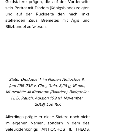
Goldstatere prägen, die auf der Vorderseite 
sein Porträt mit Diadem (Königsbinde) zeigten 
und auf der Rückseite den nach links 
stehenden Zeus Bremetes mit Ägis und 
Blitzbündel aufwiesen.
Stater Diodotos´ I. im Namen Antiochos II., 
(um 255-235 v. Chr.), Gold, 8,26 g, 16 mm, 
Münzstätte Ai Khanoum (Baktrien). Bildquelle: 
H. D. Rauch, Auktion 109 (11. November 
2019), Los 187.
Allerdings prägte er diese Statere noch nicht 
im eigenen Namen, sondern in dem des 
Seleukidenkönigs ANTIOCHOS´ II. THEOS. 