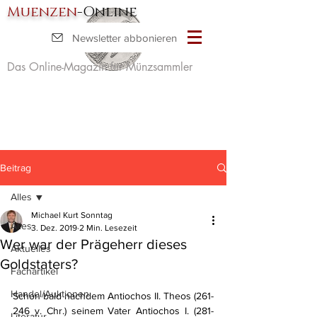
Muenzen
-Online
Newsletter abbonieren
Das Online-Magazin für Münzsammler
Beitrag
Alles
Michael Kurt Sonntag
Alles
3. Dez. 2019
2 Min. Lesezeit
Wer war der Prägeherr dieses
Aktuelles
Goldstaters?
Fachartikel
Handel/Auktionen
Schon bald nachdem Antiochos II. Theos (261-
246 v. Chr.) seinem Vater Antiochos I. (281-
Literatur