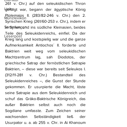
261 v. Chr.) auf den seleukidischen Thron 
Links
gefolgt war, begann der ägyptische König 
Ptolemaios II. (283/82-246 v. Chr.) den 2. 
Münzlexikon
Syrischen Krieg (261/60-253 v. Chr.), indem er 
Sammlungen
in Syrien und ins südliche Kleinasien, beides 
Teile des Seleukidenreichs, einfiel. Da der 
Leserpost
Krieg lang und kostspielig war und die ganze 
Aufmerksamkeit Antiochos´ II. forderte und 
Baktrien weit weg vom seleukidischen 
Machtzentrum lag, sah Diodotos, der 
griechische Satrap der fernöstlichen Satrapie 
Baktrien, – diese war bereits seit Seleukos I. 
(312/11-281 v. Chr.) Bestandteil des 
Seleukidenreiches –, die Gunst der Stunde 
gekommen. Er usurpierte die Macht, löste 
seine Satrapie aus dem Seleukidenreich und 
schuf das Gräko-Baktrische Königreich, das 
außer Baktrien selbst auch noch die 
Sogdiane umfasste. Zum Zeichen seiner 
wachsenden Selbständigkeit ließ der 
Usurpator u. a. ab 255 v. Chr. in Ai Khanoum 