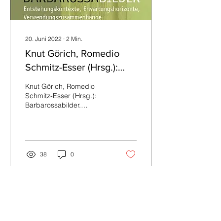
Bellaios und Hippokrates.
Zwei ephemere Könige
der...
20. Juni 2022
∙
2
Min.
Knut Görich, Romedio
Schmitz-Esser (Hrsg.):
Barbarossabilder [...]
Knut Görich, Romedio
Schmitz-Esser (Hrsg.):
Barbarossabilder.
Entstehungskontexte,
Erwartungshorizonte,
Verwendungszusammenhänge,...
38
0
Do Not Sell My Personal Information
Impressum