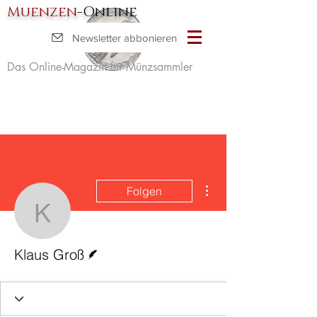
Muenzen
-Online
Newsletter abbonieren
Das Online-Magazin für Münzsammler
Weitere Optionen
Folgen
Klaus Groß
Autor
Klaus Groß