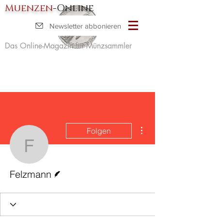
Muenzen
-Online
Newsletter abbonieren
Das Online-Magazin für Münzsammler
Weitere Optionen
Folgen
Felzmann
Autor
Felzmann