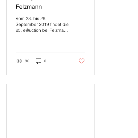
Felzmann
Vom 23. bis 26.
September 2019 findet die
25. e@uction bei Felzmann
statt. Der Erfolg der reinen
Online-Auktionen und der
stetige Zuwachs...
90
0