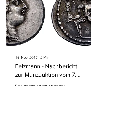
15. Nov. 2017
∙
2
Min.
Felzmann - Nachbericht
zur Münzauktion vom 7.
und 8. November 2017
Das hochwertige Angebot
der großen Herbstauktion
mit Münzen, Medaillen
und Banknoten sowie
Sammlungen ließ das
Sammlerherz
höherschlagen....
104
0