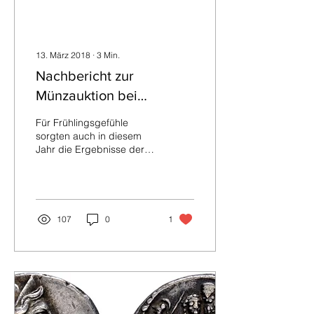
13. März 2018
∙
3
Min.
Nachbericht zur
Münzauktion bei
Felzmann am 6. und 7.
Für Frühlingsgefühle
März 2018
sorgten auch in diesem
Jahr die Ergebnisse der
161. Münzauktion mit
Münzen, Medaillen und
Banknoten sowie
Sammlungen...
107
0
1