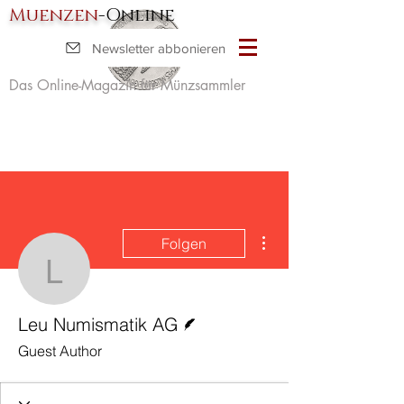
Muenzen
-Online
Newsletter abbonieren
Das Online-Magazin für Münzsammler
Weitere Optionen
Folgen
Leu Numismatik AG
Autor
Leu Numismatik AG
Guest Author