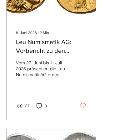
erreichte bei einem...
8. Juni 2026
∙
2
Min.
Leu Numismatik AG:
Vorbericht zu den
Webauktionen 42 und 43
Vom 27. Juni bis 1. Juli
2026 präsentiert die Leu
Numismatik AG erneut
zwei Webauktionen im
bekannten Format:
Webauktion 42 mit
keltischen, griechischen,
römischen und
87
0
byzantinischen Münzen in
drei Auktionsteilen sowie
Webauktion 43 mit
mittelalterlichen,
islamischen und