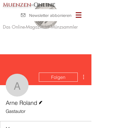
Muenzen
-Online
Newsletter abbonieren
Das Online-Magazin für Münzsammler
Weitere Optionen
Folgen
Arne Roland
Autor
Arne Roland
Gastautor