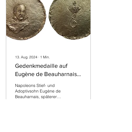
13. Aug. 2024
∙
1
Min.
Gedenkmedaille auf
Eugène de Beauharnais
zu seinem 200.
Napoleons Stief- und
Todesjahr
Adoptivsohn Eugène de
Beauharnais, späterer
Herzog von Leuchtenberg
und Fürst von Eichstätt,
starb am 21. Februar...
87
0