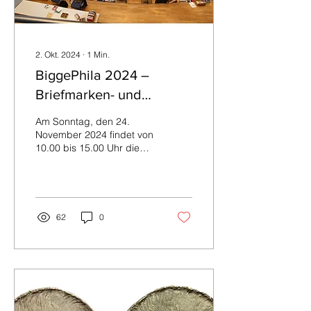
2. Okt. 2024
∙
1
Min.
BiggePhila 2024 –
Briefmarken- und
Münzen-Börse in der
Am Sonntag, den 24.
Stadthalle Olpe
November 2024 findet von
10.00 bis 15.00 Uhr die
BiggePhila – eine
Briefmarken- und Münzen-
Börse – in der Stadthalle...
62
0