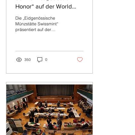
Honor“ auf der World
Money Fair 2025
Die „Eidgenössische
Münzstätte Swissmint“
präsentiert auf der
weltweit größten
Münzenmesse erstmals
die Neuauflage des
legendären...
350
0