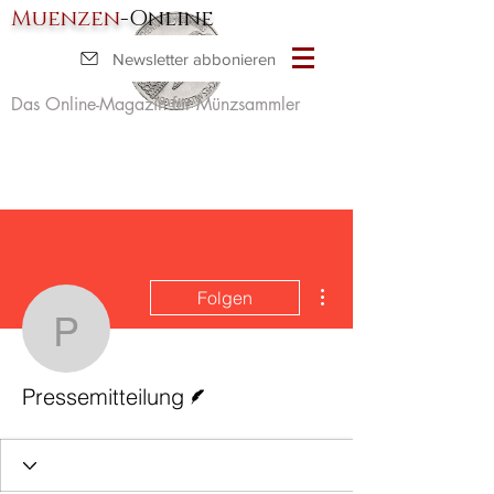
Muenzen
-Online
Newsletter abbonieren
Das Online-Magazin für Münzsammler
Weitere Optionen
Folgen
Pressemitteilung
Autor
Pressemitteilung