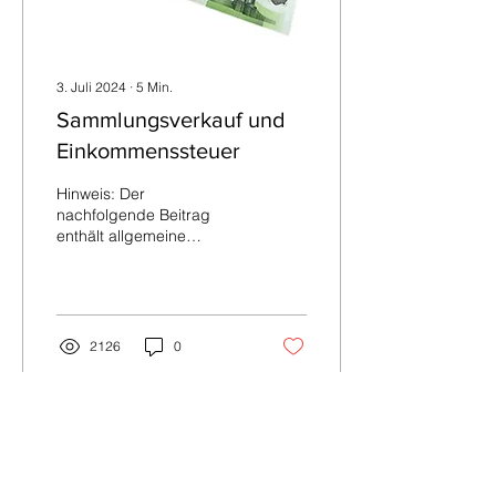
3. Juli 2024
∙
5
Min.
Sammlungsverkauf und
Einkommenssteuer
Hinweis: Der
nachfolgende Beitrag
enthält allgemeine
Darstellungen zu Fragen
des
Einkommenssteuerrechts.
Er stellt die persönliche...
2126
0
Do Not Sell My Personal Information
Impressum