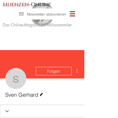
Muenzen
-Online
Newsletter abbonieren
Das Online-Magazin für Münzsammler
Weitere Optionen
Folgen
Sven Gerhard
Autor
Sven Gerhard