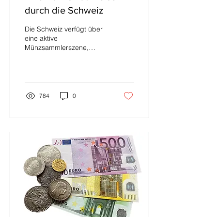
durch die Schweiz
Die Schweiz verfügt über
eine aktive
Münzsammlerszene,
zahlreiche Händler bieten
eine breite Auswahl an
Münzen, Medaillen und
Banknoten....
784
0