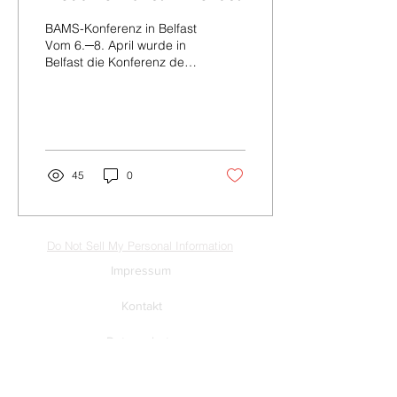
BAMS-Konferenz in Belfast
Vom 6.─8. April wurde in
Belfast die Konferenz der
BAMS (British Art Medal
Society) in The Wellington
Park...
45
0
Do Not Sell My Personal Information
Impressum
Kontakt
Datenschutz
Newsletter abmelden