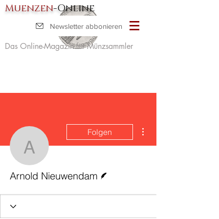
Muenzen
-Online
Newsletter abbonieren
Das Online-Magazin für Münzsammler
Weitere Optionen
Folgen
Arnold Nieuwendam
Autor
Arnold Nieuwendam