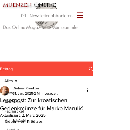
Muenzen
-Online
Newsletter abbonieren
Das Online-Magazin für Münzsammler
Beitrag
Alles
Dietmar Kreutzer
Alles
31. Jan. 2025
2 Min. Lesezeit
Leserpost: Zur kroatischen
Aktuelles
Gedenkmünze für Marko Marulić
Fachartikel
Aktualisiert:
2. März 2025
Handel/Auktionen
Lieber Herr Kreutzer,
Literatur