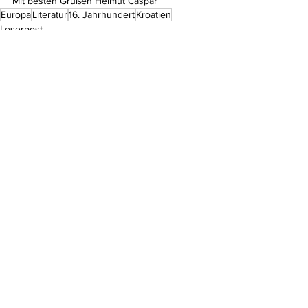
Mit besten Grüßen Helmut Caspar
Europa
Literatur
16. Jahrhundert
Kroatien
Leserpost
Kommentare
Kommentar verfassen...
Do Not Sell My Personal Information
Impressum
Kontakt
Datenschutz