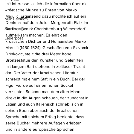
mit Interesse las ich die Information über die 
Links
kroatische Münze zu Ehren von Marko 
Marulić. Ergänzend dazu möchte ich auf ein 
Münzlexikon
Denkmal auf dem Julius-Morgenroth-Platz im 
Sammlungen
Berliner Bezirk Charlottenburg-Wilmersdorf 
aufmerksam machen. Es ehrt den 
Leserpost
kroatischen Dichter und Humanisten Marko 
Marulić (1450-1524). Geschaffen von Slavomir 
Drinkovic, stellt die drei Meter hohe 
Bronzestatue den Künstler und Gelehrten 
mit langem Bart stehend in zeitloser Tracht 
dar. Der Vater der kroatischen Literatur 
schreibt mit einem Stift in ein Buch. Bei der 
Figur wurde auf einen hohen Sockel 
verzichtet. So kann man dem alten Mann 
direkt in die Augen schauen, der zunächst in 
Latein und auch Italienisch schrieb, sich in 
seinen Epen aber auch der kroatischen 
Sprache mit solchem Erfolg bediente, dass 
seine Bücher mehrere Auflagen erlebten 
und in andere europäische Sprachen 