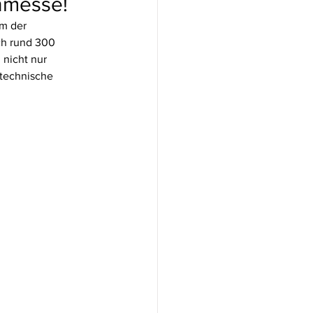
nmesse!
m der 
ch rund 300 
 nicht nur 
technische 