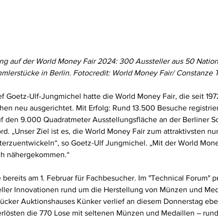
g auf der World Money Fair 2024: 300 Aussteller aus 50 Nation
mlerstücke in Berlin. Fotocredit: World Money Fair/ Constanze T
oetz-Ulf-Jungmichel hatte die World Money Fair, die seit 1972 
chen neu ausgerichtet. Mit Erfolg: Rund 13.500 Besuche registrie
f den 9.000 Quadratmeter Ausstellungsfläche an der Berliner S
d. „Unser Ziel ist es, die World Money Fair zum attraktivsten n
terzuentwickeln“, so Goetz-Ulf Jungmichel. „Mit der World Mone
ich nähergekommen.“
 bereits am 1. Februar für Fachbesucher. Im "Technical Forum" p
eller Innovationen rund um die Herstellung von Münzen und Meda
ücker Auktionshauses Künker verlief an diesem Donnerstag ebenf
erlösten die 770 Lose mit seltenen Münzen und Medaillen – rund