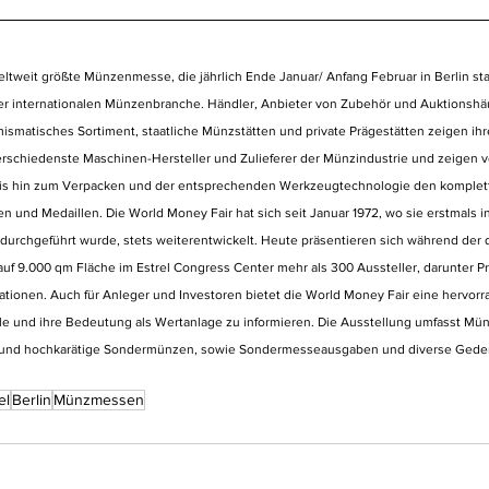
ltweit größte Münzenmesse, die jährlich Ende Januar/ Anfang Februar in Berlin statt
der internationalen Münzenbranche. Händler, Anbieter von Zubehör und Auktionshäu
ismatisches Sortiment, staatliche Münzstätten und private Prägestätten zeigen ihr
verschiedenste Maschinen-Hersteller und Zulieferer der Münzindustrie und zeigen v
bis hin zum Verpacken und der entsprechenden Werkzeugtechnologie den komplet
 und Medaillen. Die World Money Fair hat sich seit Januar 1972, wo sie erstmals in
durchgeführt wurde, stets weiterentwickelt. Heute präsentieren sich während der 
t, auf 9.000 qm Fläche im Estrel Congress Center mehr als 300 Aussteller, darunter 
tionen. Auch für Anleger und Investoren bietet die World Money Fair eine hervorr
le und ihre Bedeutung als Wertanlage zu informieren. Die Ausstellung umfasst Mün
n und hochkarätige Sondermünzen, sowie Sondermesseausgaben und diverse Ged
el
Berlin
Münzmessen