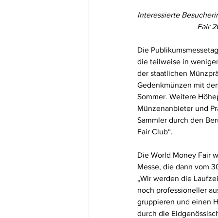
Interessierte Besucher
Fair 2
Die Publikumsmessetag
die teilweise in wenige
der staatlichen Münzpräg
Gedenkmünzen mit dem 
Sommer. Weitere Höhepu
Münzenanbieter und Präg
Sammler durch den Ber
Fair Club“.
Die World Money Fair wi
Messe, die dann vom 30.
„Wir werden die Laufze
noch professioneller a
gruppieren und einen Ha
durch die Eidgenössisc