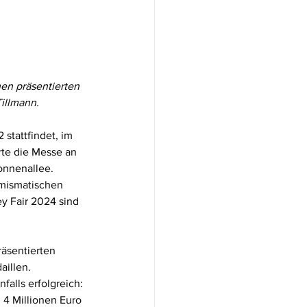
en präsentierten 
illmann.
stattfindet, im 
rte die Messe an 
onnenallee. 
umismatischen 
y Fair 2024 sind 
räsentierten 
illen. 
alls erfolgreich: 
 4 Millionen Euro 