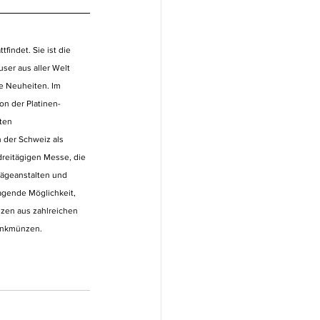
findet. Sie ist die 
ser aus aller Welt 
e Neuheiten. Im 
on der Platinen-
ten 
 der Schweiz als 
dreitägigen Messe, die 
Prägeanstalten und 
agende Möglichkeit, 
zen aus zahlreichen 
enkmünzen.