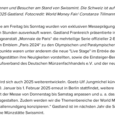
innen und Besucher am Stand von Swissmint. Die Schweiz ist au
025 Gastland. Fotocredit: World Money Fair/ Constanze Tillmann
e am Freitag bis Sonntag wurden von exklusiven Messeprägunge
n Stunden ausverkauft waren. Gastland Frankreich präsentierte i
eanstalt „Monnaie de Paris“ die mehrteilige Serie offizieller 2-
Emblem „Paris 2024“ zu den Olympischen und Paralympischen 
nkte waren unter anderem die neue "Live Stage" im Entrée der
estätten ihre Neuigkeiten vorstellten, sowie die Einsteiger-Ber
ufsverband des Deutschen Münzenfachhandels e.V. und der ne
rd sich auch 2025 weiterentwickeln. Goetz-Ulf Jungmichel kündi
 Januar bis 1. Februar 2025 erneut in Berlin stattfindet, weiter
it der Messe von Donnerstag bis Samstag anpassen und u. a. das
usgestalten. Zudem werden wir die Themenbereiche der World M
llenrundgang konzipieren.“ Gastland ist im nächsten Jahr die S
he Münzstätte Swissmint.