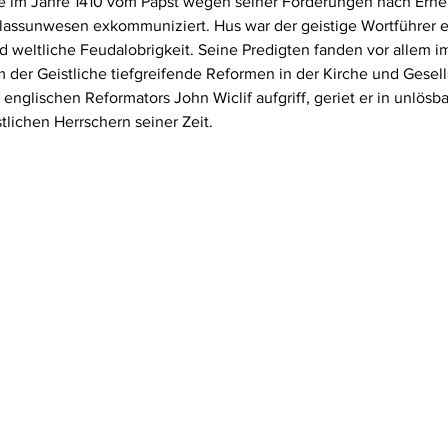
de im Jahre 1410 vom Papst wegen seiner Forderungen nach Erne
blassunwesen exkommuniziert. Hus war der geistige Wortführer
d weltliche Feudalobrigkeit. Seine Predigten fanden vor allem i
der Geistliche tiefgreifende Reformen in der Kirche und Gesell
nglischen Reformators John Wiclif aufgriff, geriet er in unlösba
tlichen Herrschern seiner Zeit.