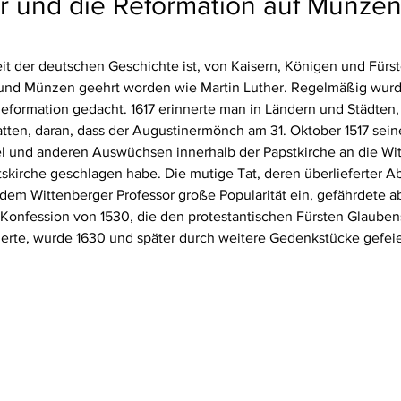
er und die Reformation auf Münze
it der deutschen Geschichte ist, von Kaisern, Königen und Fürs
en und Münzen geehrt worden wie Martin Luther. Regelmäßig wurd
eformation gedacht. 1617 erinnerte man in Ländern und Städten, 
tten, daran, dass der Augustinermönch am 31. Oktober 1517 sei
 und anderen Auswüchsen innerhalb der Papstkirche an die Wit
tskirche geschlagen habe. Die mutige Tat, deren überlieferter A
 dem Wittenberger Professor große Popularität ein, gefährdete a
Konfession von 1530, die den protestantischen Fürsten Glaubens
herte, wurde 1630 und später durch weitere Gedenkstücke gefeie