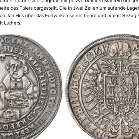
bruder Luther sind, angetan mit pelzverbrämten Mänteln und jed
seite des Talers dargestellt. Die in zwei Zeilen umlaufende Legen
n Jan Hus über das Fortwirken seiner Lehre und nimmt Bezug a
t Luthers.