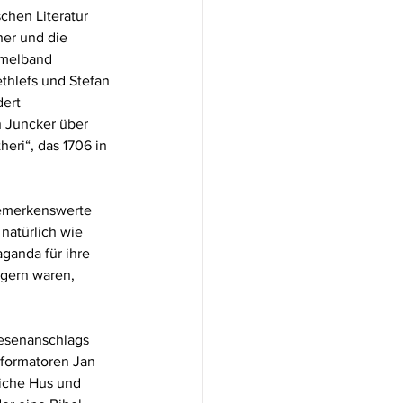
hen Literatur 
her und die 
mmelband 
thlefs und Stefan 
ert 
n Juncker über 
eri“, das 1706 in 
emerkenswerte 
natürlich wie 
ganda für ihre 
agern waren, 
hesenanschlags 
eformatoren Jan 
iche Hus und 