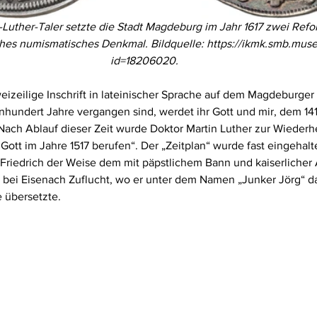
-Luther-Taler setzte die Stadt Magdeburg im Jahr 1617 zwei Ref
hes numismatisches Denkmal. Bildquelle:
https://ikmk.smb.mus
id=18206020.
eizeilige Inschrift in lateinischer Sprache auf dem Magdeburger T
nhundert Jahre vergangen sind, werdet ihr Gott und mir, dem 14
ach Ablauf dieser Zeit wurde Doktor Martin Luther zur Wiederhe
ott im Jahre 1517 berufen“. Der „Zeitplan“ wurde fast eingehalt
 Friedrich der Weise dem mit päpstlichem Bann und kaiserlicher
g bei Eisenach Zuflucht, wo er unter dem Namen „Junker Jörg“ d
 übersetzte.