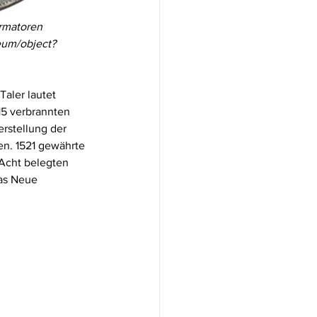
ormatoren
eum/object?
aler lautet 
15 verbrannten 
rstellung der 
en. 1521 gewährte 
 Acht belegten 
as Neue 