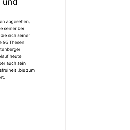
n und
ten abgesehen, 
e seiner bei 
die sich seiner 
ne 95 Thesen 
tenberger 
blauf heute 
ber auch sein 
freiheit „bis zum 
rt.