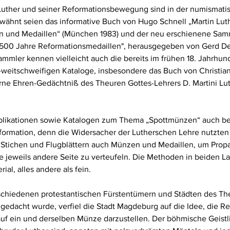
Luther und seiner Reformationsbewegung sind in der numismatisc
 Erwähnt seien das informative Buch von Hugo Schnell „Martin Lut
n und Medaillen“ (München 1983) und der neu erschienene Sa
 - 500 Jahre Reformationsmedaillen", herausgegeben von 
Gerd De
ammler kennen vielleicht auch die bereits im frühen 18. Jahrhund
k-weitschweifigen Kataloge, insbesondere das Buch von Christia
ne Ehren-Gedächtniß des Theuren Gottes-Lehrers D. Martini Luth
Publikationen sowie Katalogen zum Thema „Spottmünzen“ auch b
ormation, denn die Widersacher der Lutherschen Lehre nutzten 
 Stichen und Flugblättern auch Münzen und Medaillen, um Propa
e jeweils andere Seite zu verteufeln. Die Methoden in beiden L
ial, alles andere als fein.
erschiedenen protestantischen Fürstentümern und Städten des T
gedacht wurde, verfiel die Stadt Magdeburg auf die Idee, die R
auf ein und derselben Münze darzustellen. Der böhmische Geistl