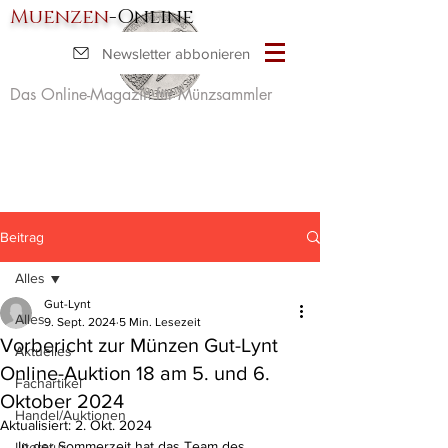
Muenzen
-Online
Newsletter abbonieren
Das Online-Magazin für Münzsammler
Beitrag
Alles
Gut-Lynt
Alles
9. Sept. 2024
5 Min. Lesezeit
Vorbericht zur Münzen Gut-Lynt
Aktuelles
Online-Auktion 18 am 5. und 6.
Fachartikel
Oktober 2024
Handel/Auktionen
Aktualisiert:
2. Okt. 2024
In der Sommerzeit hat das Team des 
Literatur