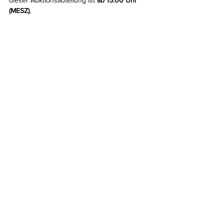
dieser Auktionsabteilung ist 
ab 15:00 Uhr 
(MESZ)
,