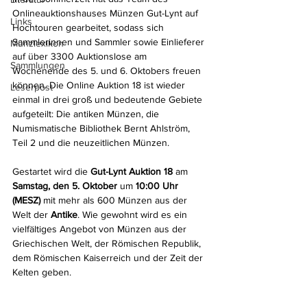
Onlineauktionshauses Münzen Gut-Lynt auf 
Links
Hochtouren gearbeitet, sodass sich 
Sammlerinnen und Sammler sowie Einlieferer 
Münzlexikon
auf über 3300 Auktionslose am 
Sammlungen
Wochenende des 5. und 6. Oktobers freuen 
können. Die Online Auktion 18 ist wieder 
Leserpost
einmal in drei groß und bedeutende Gebiete 
aufgeteilt: Die antiken Münzen, die 
Numismatische Bibliothek Bernt Ahlström, 
Teil 2 und die neuzeitlichen Münzen.
Gestartet wird die 
Gut-Lynt Auktion 18
 am 
Samstag, den 5. Oktober
 um 
10:00 Uhr 
(MESZ)
 mit mehr als 600 Münzen aus der 
Welt der 
Antike
. Wie gewohnt wird es ein 
vielfältiges Angebot von Münzen aus der 
Griechischen Welt, der Römischen Republik, 
dem Römischen Kaiserreich und der Zeit der 
Kelten geben.