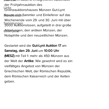
der Frühjahrsauktion des 
Links
Onlineauktionshauses Münzen Gut-Lynt 
freuen sich Sammler und Einlieferer auf das 
Münzlexikon
Wochenende vom 29. und 30. Juni mit über 
Sammlungen
3000 Auktionslosen, aufgeteilt in drei große 
Abteilungen, den antiken Münzen, der 
Leserpost
Notaphilie und den neuzeitlichen Münzen. 
Gestartet wird die 
Gut-Lynt Auktion 17
 am 
Samstag, den 29. Juni
 um 
10:00 Uhr 
(MESZ)
 mit Teil 1: mehr als 450 Münzen aus 
der Welt der 
Antike
. Wie gewohnt wird es ein 
vielfältiges Angebot von Münzen der 
Griechischen Welt, der Römischen Republik, 
dem Römischen Kaiserreich und der Kelten 
geben.