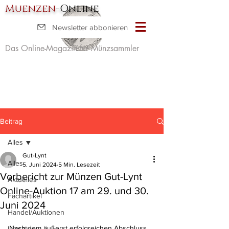
Muenzen
-Online
Newsletter abbonieren
Das Online-Magazin für Münzsammler
Beitrag
Alles
Gut-Lynt
Alles
5. Juni 2024
5 Min. Lesezeit
Vorbericht zur Münzen Gut-Lynt
Aktuelles
Online-Auktion 17 am 29. und 30.
Fachartikel
Juni 2024
Handel/Auktionen
Nach dem äußerst erfolgreichen Abschluss 
Literatur