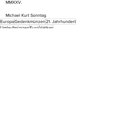
MMXXV.
Michael Kurt Sonntag
Europa
Gedenkmünzen
21. Jahrhundert
Umlaufmünzen
Euro
Vatikan
Aktuelles
Kommentare
Kommentar verfassen...
Do Not Sell My Personal Information
Impressum