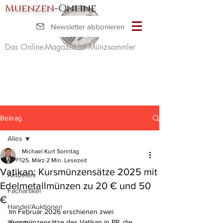
Muenzen
-Online
Newsletter abbonieren
Das Online-Magazin für Münzsammler
Beitrag
Alles
Michael Kurt Sonntag
Alles
25. März
2 Min. Lesezeit
Vatikan: Kursmünzensätze 2025 mit
Aktuelles
Edelmetallmünzen zu 20 € und 50
Fachartikel
€
Handel/Auktionen
Im Februar 2026 erschienen zwei 
Kursmünzensätze des Vatikan in PP, die 
Literatur