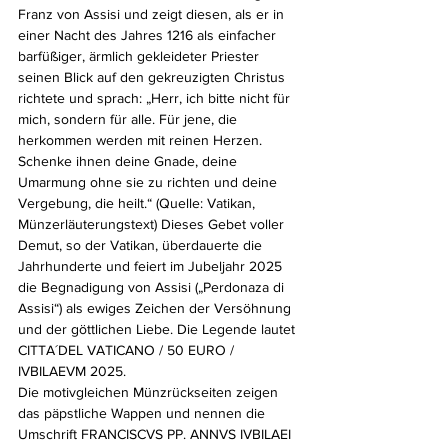
Franz von Assisi und zeigt diesen, als er in 
einer Nacht des Jahres 1216 als einfacher 
barfüßiger, ärmlich gekleideter Priester 
seinen Blick auf den gekreuzigten Christus 
richtete und sprach: „Herr, ich bitte nicht für 
mich, sondern für alle. Für jene, die 
herkommen werden mit reinen Herzen. 
Schenke ihnen deine Gnade, deine 
Umarmung ohne sie zu richten und deine 
Vergebung, die heilt.“ (Quelle: Vatikan, 
Münzerläuterungstext) Dieses Gebet voller 
Demut, so der Vatikan, überdauerte die 
Jahrhunderte und feiert im Jubeljahr 2025 
die Begnadigung von Assisi („Perdonaza di 
Assisi“) als ewiges Zeichen der Versöhnung 
und der göttlichen Liebe. Die Legende lautet 
CITTA´DEL VATICANO / 50 EURO / 
IVBILAEVM 2025.
Die motivgleichen Münzrückseiten zeigen 
das päpstliche Wappen und nennen die 
Umschrift FRANCISCVS PP. ANNVS IVBILAEI 