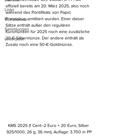
offiziell bereits am 20. März 2025, also noch 
Links
während des Pontifikats von Papst 
Franziskus, emittiert wurden. Einer dieser 
Münzlexikon
Sätze enthält außer den regulären 
Sammlungen
Kursmünzen für 2025 noch eine zusätzliche 
20-€-Silbermünze. Der andere enthält als 
Leserpost
Zusatz noch eine 50-€-Goldmünze.
KMS 2025 (1 Cent–2 Euro + 20 Euro, Silber 
925/1000, 26 g, 36 mm), Auflage: 3.700 in PP