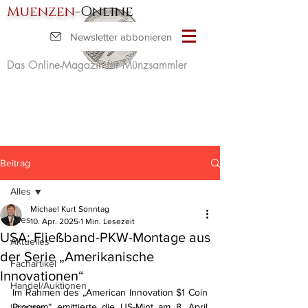
Muenzen
-Online
Newsletter abbonieren
Das Online-Magazin für Münzsammler
Beitrag
Alles
Michael Kurt Sonntag
Alles
10. Apr. 2025
1 Min. Lesezeit
USA: Fließband-PKW-Montage aus
Aktuelles
der Serie „Amerikanische
Fachartikel
Innovationen“
Handel/Auktionen
Im Rahmen des „American Innovation $1 Coin 
Program“ emittierte die US-Mint am 8. April 
Literatur