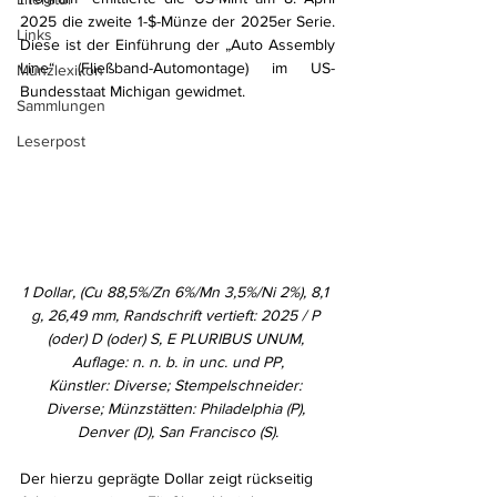
2025 die zweite 1-$-Münze der 2025er Serie. 
Links
Diese ist der Einführung der „Auto Assembly 
Line“ (Fließband-Automontage) im US-
Münzlexikon
Bundesstaat Michigan gewidmet.
Sammlungen
Leserpost
1 Dollar, (Cu 88,5%/Zn 6%/Mn 3,5%/Ni 2%), 8,1 
g, 26,49 mm, Randschrift vertieft: 2025 / P 
(oder) D (oder) S, E PLURIBUS UNUM, 
Auflage: n. n. b. in unc. und PP,
Künstler: Diverse; Stempelschneider: 
Diverse; Münzstätten: Philadelphia (P), 
Denver (D), San Francisco (S).
Der hierzu geprägte Dollar zeigt rückseitig 