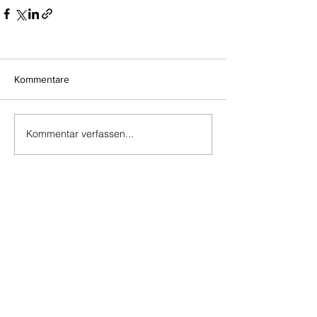
Kommentare
Kommentar verfassen...
Do Not Sell My Personal Information
Impressum
Kontakt
Datenschutz
Newsletter abmelden