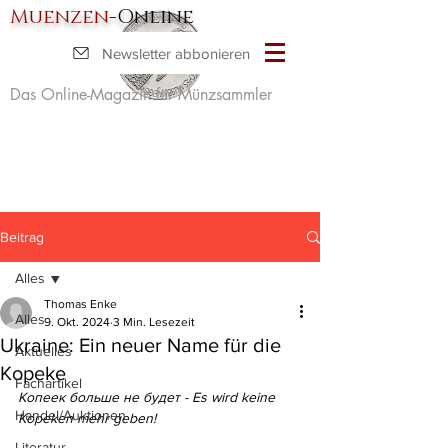
Muenzen
-Online
Newsletter abbonieren
Das Online-Magazin für Münzsammler
Beitrag
Alles
Thomas Enke
Alles
9. Okt. 2024
3 Min. Lesezeit
Ukraine: Ein neuer Name für die
Aktuelles
Kopeke
Fachartikel
Копеек больше не будет - Es wird keine 
Handel/Auktionen
Kopeken mehr geben!
Literatur