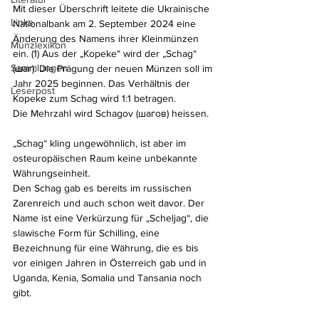
Mit dieser Überschrift leitete die Ukrainische 
Links
Nationalbank am 2. September 2024 eine 
Änderung des Namens ihrer Kleinmünzen 
Münzlexikon
ein. (1) Aus der „Kopeke“ wird der „Schag“ 
Sammlungen
(шаг). Die Prägung der neuen Münzen soll im 
Jahr 2025 beginnen. Das Verhältnis der 
Leserpost
Kopeke zum Schag wird 1:1 betragen. 
Die Mehrzahl wird Schagov (
шагов
) heissen. 
„Schag“ kling ungewöhnlich, ist aber im 
osteuropäischen Raum keine unbekannte 
Währungseinheit. 
Den Schag gab es bereits im russischen 
Zarenreich und auch schon weit davor. Der 
Name ist eine Verkürzung für „Scheljag“, die 
slawische Form für Schilling, eine 
Bezeichnung für eine Währung, die es bis 
vor einigen Jahren in Österreich gab und in 
Uganda, Kenia, Somalia und Tansania noch 
gibt.